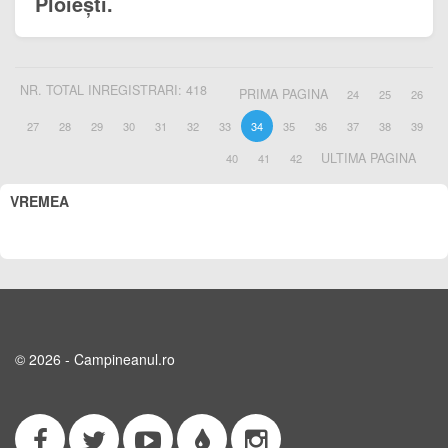
Ploiești.
NR. TOTAL INREGISTRARI: 418
PRIMA PAGINA
24
25
26
27
28
29
30
31
32
33
34
35
36
37
38
39
ULTIMA PAGINA
40
41
42
VREMEA
© 2026 - Campineanul.ro