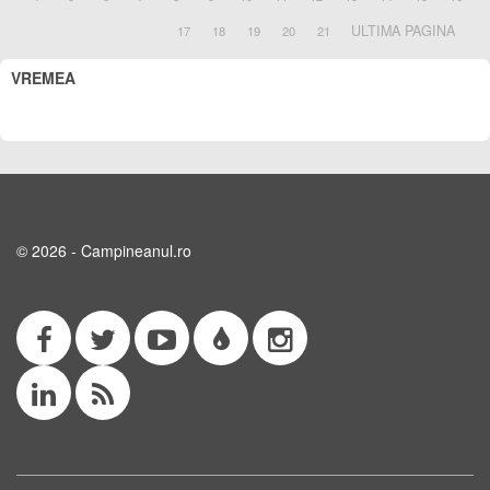
ULTIMA PAGINA
17
18
19
20
21
VREMEA
© 2026 - Campineanul.ro