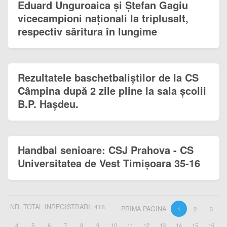
Eduard Unguroaica și Ștefan Gagiu
vicecampioni naționali la triplusalt,
respectiv săritura în lungime
Rezultatele baschetbaliștilor de la CS
Câmpina după 2 zile pline la sala școlii
B.P. Hașdeu.
Handbal senioare: CSJ Prahova - CS
Universitatea de Vest Timișoara 35-16
NR. TOTAL INREGISTRARI: 418
PRIMA PAGINA
1
2
3
4
5
6
7
8
9
10
11
12
13
14
15
16