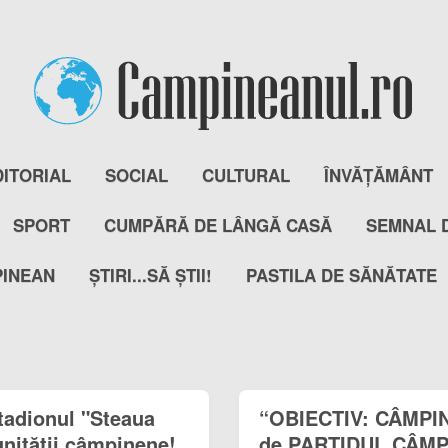
DITORIAL
SOCIAL
CULTURAL
ÎNVĂȚĂMÂNT
SPORT
CUMPĂRĂ DE LÂNGĂ CASĂ
SEMNAL 
PINEAN
ȘTIRI...SĂ ȘTII!
PASTILA DE SĂNĂTATE
tadionul "Steaua
“OBIECTIV: CÂMPINA
nității câmpinene!
de PARTIDUL CÂM