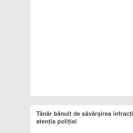
Tânăr bănuit de săvârșirea infracți
atenția poliției