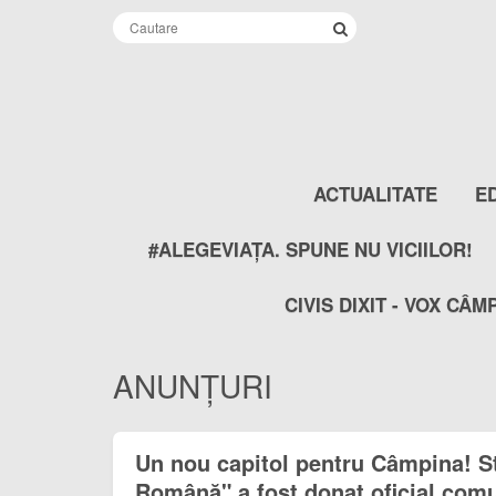
ACTUALITATE
E
#ALEGEVIAȚA. SPUNE NU VICIILOR!
CIVIS DIXIT - VOX CÂM
ANUNȚURI
Un nou capitol pentru Câmpina! S
Română" a fost donat oficial comu