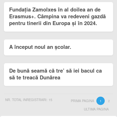
Fundația Zamolxes în al doilea an de
Erasmus+. Câmpina va redeveni gazdă
pentru tinerii din Europa și în 2024.
A început noul an școlar.
De bună seamă că tre’ să iei bacul ca
să te treacă Dunărea
NR. TOTAL INREGISTRARI: 15
PRIMA PAGINA
1
2
ULTIMA PAGINA