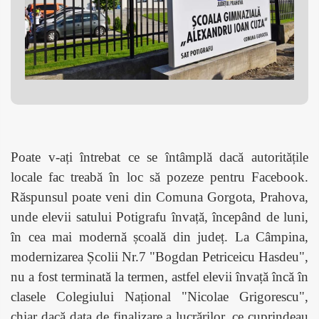
Poate v-ați întrebat ce se întâmplă dacă autoritățile
locale fac treabă în loc să pozeze pentru Facebook.
Răspunsul poate veni din Comuna Gorgota, Prahova,
unde elevii satului Potigrafu învață, începând de luni,
în cea mai modernă școală din județ. La Câmpina,
modernizarea Școlii Nr.7 "Bogdan Petriceicu Hasdeu",
nu a fost terminată la termen, astfel elevii învață încă în
clasele Colegiului Național "Nicolae Grigorescu",
chiar dacă data de finalizare a lucrărilor, ce cuprindeau