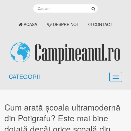
ACASA
DESPRE NOI
CONTACT
CATEGORII
Cum arată școala ultramodernă
din Potigrafu? Este mai bine
dotată decât orice școală din