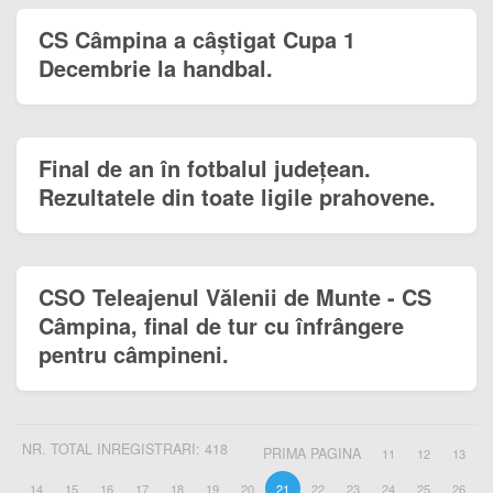
CS Câmpina a câștigat Cupa 1
Decembrie la handbal.
Final de an în fotbalul județean.
Rezultatele din toate ligile prahovene.
CSO Teleajenul Vălenii de Munte - CS
Câmpina, final de tur cu înfrângere
pentru câmpineni.
NR. TOTAL INREGISTRARI: 418
PRIMA PAGINA
11
12
13
14
15
16
17
18
19
20
21
22
23
24
25
26