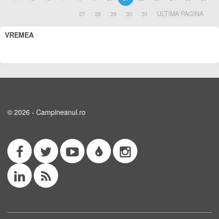
ULTIMA PAGINA
27
28
29
30
31
VREMEA
© 2026 - Campineanul.ro