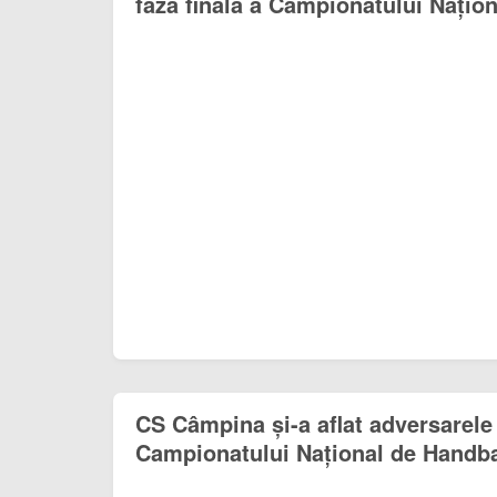
faza finală a Campionatului Națion
CS Câmpina și-a aflat adversarele
Campionatului Național de Handba