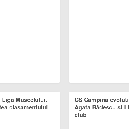
n Liga Muscelului.
CS Câmpina evoluție
tea clasamentului.
Agata Bădescu și Li
club