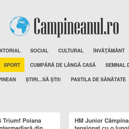
DITORIAL
SOCIAL
CULTURAL
ÎNVĂȚĂMÂNT
SPORT
CUMPĂRĂ DE LÂNGĂ CASĂ
SEMNAL 
PINEAN
ȘTIRI...SĂ ȘTII!
PASTILA DE SĂNĂTATE
S Triumf Poiana
HM Junior Câmpina
ntermediară din
tensionat cu o lungă