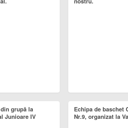
al.
nostru.
 din grupă la
Echipa de baschet C
l Junioare IV
Nr.9, organizat la 