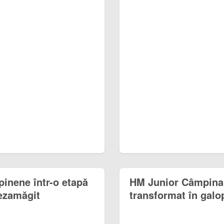
inene într-o etapă
HM Junior Câmpina -
dezamăgit
transformat în galo