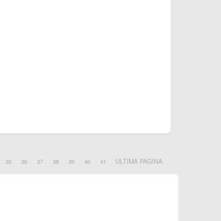
ULTIMA PAGINA
35
36
37
38
39
40
41