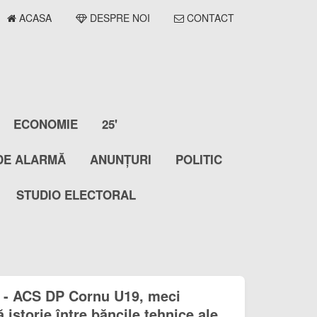
ACASA
DESPRE NOI
CONTACT
ECONOMIE
25'
DE ALARMĂ
ANUNȚURI
POLITIC
STUDIO ELECTORAL
 - ACS DP Cornu U19, meci
 istorie între băncile tehnice ale