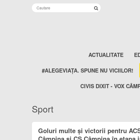
ACTUALITATE
E
#ALEGEVIAȚA. SPUNE NU VICIILOR!
CIVIS DIXIT - VOX CÂM
Sport
Goluri multe și victorii pentru AC
Câmpina și CS Câmpina în etapa i