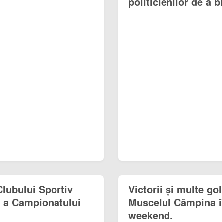
politicienilor de a 
lubului Sportiv
Victorii și multe g
lă a Campionatului
Muscelul Câmpina în
weekend.