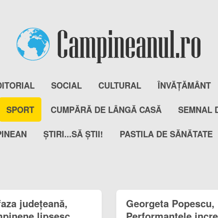
DITORIAL
SOCIAL
CULTURAL
ÎNVĂȚĂMÂNT
SPORT
CUMPĂRĂ DE LÂNGĂ CASĂ
SEMNAL 
PINEAN
ȘTIRI...SĂ ȘTII!
PASTILA DE SĂNĂTATE
aza județeană,
Georgeta Popescu, „
âmpinene lipsesc…
Performanțele incre