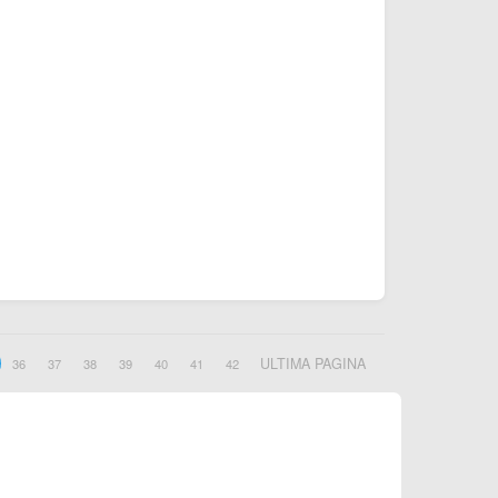
ULTIMA PAGINA
36
37
38
39
40
41
42