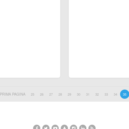
PRIMA PAGINA
25
26
27
28
29
30
31
32
33
34
35