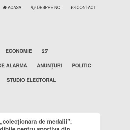
ACASA
DESPRE NOI
CONTACT
ECONOMIE
25'
DE ALARMĂ
ANUNȚURI
POLITIC
STUDIO ELECTORAL
colecționara de medalii”.
dibile pentru sportiva din