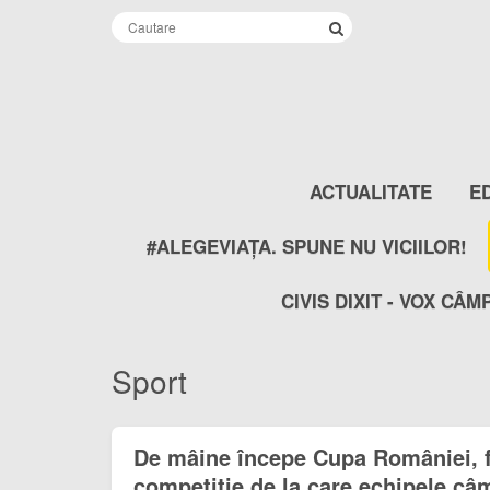
ACTUALITATE
E
#ALEGEVIAȚA. SPUNE NU VICIILOR!
CIVIS DIXIT - VOX CÂM
Sport
De mâine începe Cupa României, f
competiție de la care echipele c