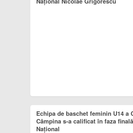
Național Nicolae Grigorescu
Echipa de baschet feminin U14 a C
Câmpina s-a calificat în faza fina
Național