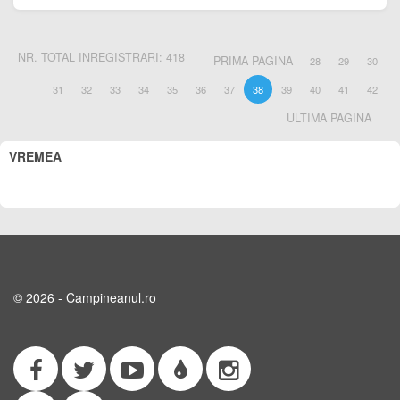
NR. TOTAL INREGISTRARI: 418
PRIMA PAGINA
28
29
30
31
32
33
34
35
36
37
38
39
40
41
42
ULTIMA PAGINA
VREMEA
© 2026 - Campineanul.ro