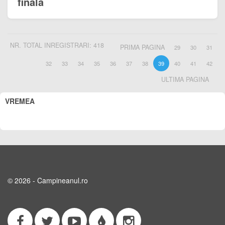
finală
NR. TOTAL INREGISTRARI: 418
PRIMA PAGINA
29
30
31
32
33
34
35
36
37
38
39
40
41
42
ULTIMA PAGINA
VREMEA
© 2026 - Campineanul.ro