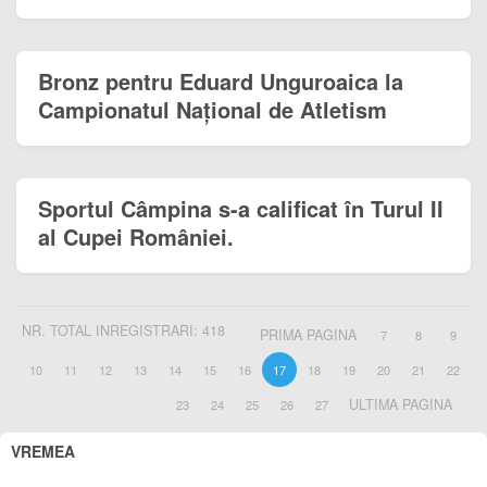
Bronz pentru Eduard Unguroaica la
Campionatul Național de Atletism
Sportul Câmpina s-a calificat în Turul II
al Cupei României.
NR. TOTAL INREGISTRARI: 418
PRIMA PAGINA
7
8
9
10
11
12
13
14
15
16
17
18
19
20
21
22
ULTIMA PAGINA
23
24
25
26
27
VREMEA