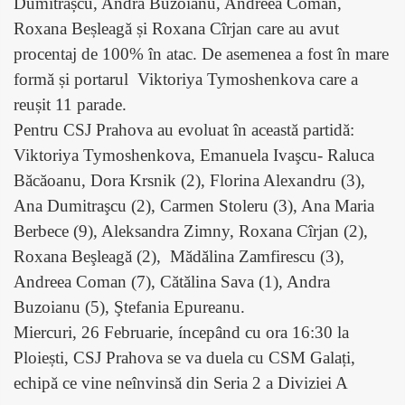
Dumitrașcu, Andra Buzoianu, Andreea Coman,
Roxana Beșleagă și Roxana Cîrjan care au avut
procentaj de 100% în atac. De asemenea a fost în mare
formă și portarul Viktoriya Tymoshenkova care a
reușit 11 parade.
Pentru CSJ Prahova au evoluat în această partidă:
Viktoriya Tymoshenkova, Emanuela Ivaşcu- Raluca
Băcăoanu, Dora Krsnik (2), Florina Alexandru (3),
Ana Dumitraşcu (2), Carmen Stoleru (3), Ana Maria
Berbece (9), Aleksandra Zimny, Roxana Cîrjan (2),
Roxana Beşleagă (2), Mădălina Zamfirescu (3),
Andreea Coman (7), Cătălina Sava (1), Andra
Buzoianu (5), Ştefania Epureanu.
Miercuri, 26 Februarie, íncepând cu ora 16:30 la
Ploiești, CSJ Prahova se va duela cu CSM Galați,
echipă ce vine neînvinsă din Seria 2 a Diviziei A