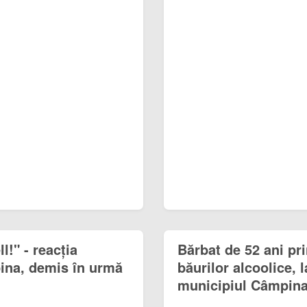
l!" - reacția
Bărbat de 52 ani pr
pina, demis în urmă
băurilor alcoolice, 
municipiul Câmpina, î