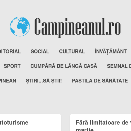
DITORIAL
SOCIAL
CULTURAL
ÎNVĂȚĂMÂNT
SPORT
CUMPĂRĂ DE LÂNGĂ CASĂ
SEMNAL 
PINEAN
ȘTIRI...SĂ ȘTII!
PASTILA DE SĂNĂTATE
utoturisme
Fără limitatoare de
martie