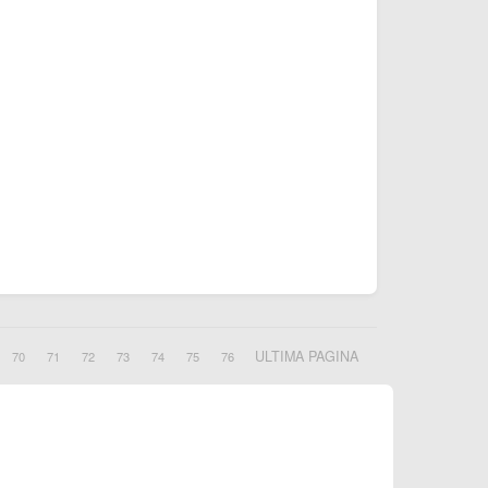
ULTIMA PAGINA
70
71
72
73
74
75
76