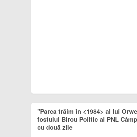
"Parca trăim în <1984> al lui Orwel
fostului Birou Politic al PNL Câm
cu două zile