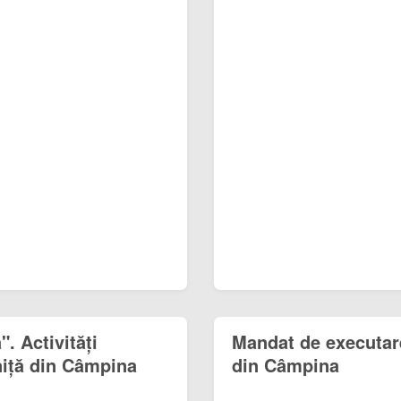
". Activități
Mandat de executar
niță din Câmpina
din Câmpina