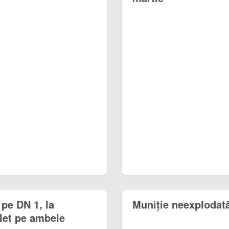
 pe DN 1, la
Muniție neexplodată
plet pe ambele