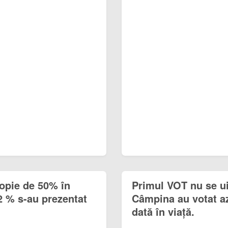
ropie de 50% în
Primul VOT nu se uit
2 % s-au prezentat
Câmpina au votat az
dată în viață.