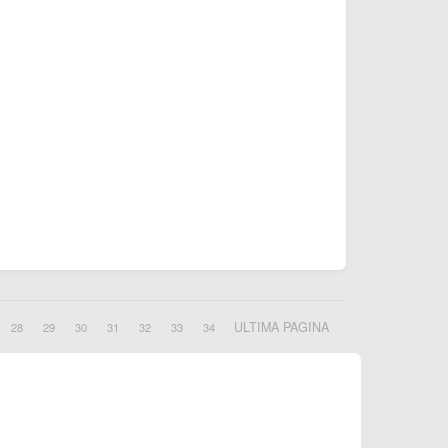
ULTIMA PAGINA
28
29
30
31
32
33
34