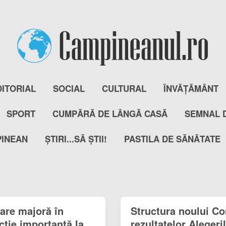
DITORIAL
SOCIAL
CULTURAL
ÎNVĂȚĂMÂNT
SPORT
CUMPĂRĂ DE LÂNGĂ CASĂ
SEMNAL 
PINEAN
ȘTIRI...SĂ ȘTII!
PASTILA DE SĂNĂTATE
are majoră în
Structura noului Co
cție importantă la
rezultatelor Alegeri