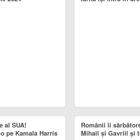
e al SUA!
Românii îi sărbătore
-o pe Kamala Harris
Mihail și Gavriil și 