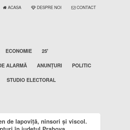
ACASA
DESPRE NOI
CONTACT
ECONOMIE
25'
DE ALARMĂ
ANUNȚURI
POLITIC
STUDIO ELECTORAL
n de lapoviță, ninsori și viscol.
epturi în județul Prahova.