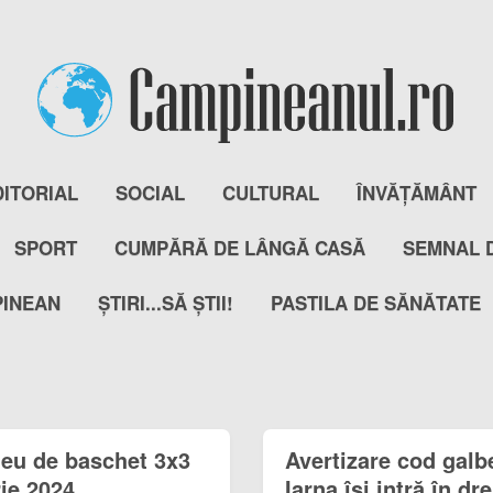
DITORIAL
SOCIAL
CULTURAL
ÎNVĂȚĂMÂNT
SPORT
CUMPĂRĂ DE LÂNGĂ CASĂ
SEMNAL 
PINEAN
ȘTIRI...SĂ ȘTII!
PASTILA DE SĂNĂTATE
eu de baschet 3x3
Avertizare cod galbe
ie 2024
Iarna își intră în dr