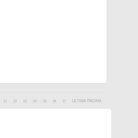
ULTIMA PAGINA
21
22
23
24
25
26
27