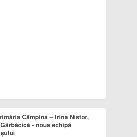
rimăria Câmpina – Irina Nistor,
 Gârbăcică - noua echipă
așului