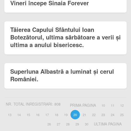
Vineri începe Sinaia Forever
Tăierea Capului Sfântului Ioan
Botezătorul, ultima sărbătoare a verii și
ultima a anului bisericesc.
Superluna Albastră a luminat și cerul
României.
NR. TOTAL INREGISTRARI: 808
PRIMA PAGINA
10
11
12
13
14
15
16
17
18
19
20
21
22
23
24
25
ULTIMA PAGINA
26
27
28
29
30