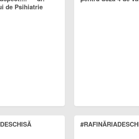
i de Psihiatrie
IADESCHISĂ
#RAFINĂRIADESCH