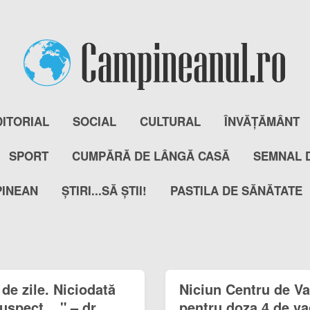
DITORIAL
SOCIAL
CULTURAL
ÎNVĂȚĂMÂNT
SPORT
CUMPĂRĂ DE LÂNGĂ CASĂ
SEMNAL 
PINEAN
ȘTIRI...SĂ ȘTII!
PASTILA DE SĂNĂTATE
 de zile. Niciodată
Niciun Centru de V
spect...." – dr.
pentru doza 4 de va