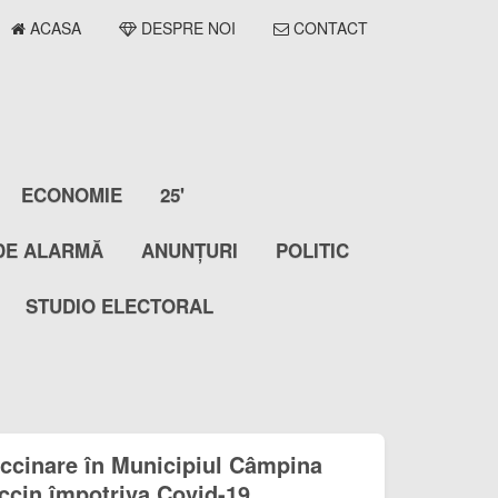
ACASA
DESPRE NOI
CONTACT
ECONOMIE
25'
DE ALARMĂ
ANUNȚURI
POLITIC
STUDIO ELECTORAL
accinare în Municipiul Câmpina
ccin împotriva Covid-19