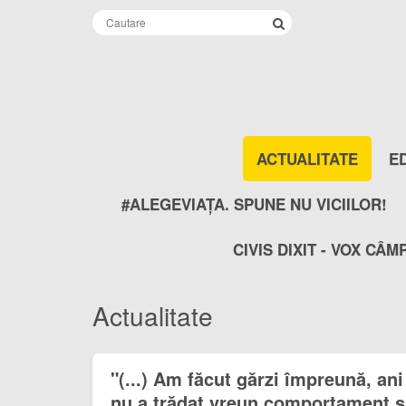
ACTUALITATE
E
#ALEGEVIAȚA. SPUNE NU VICIILOR!
CIVIS DIXIT - VOX CÂM
Actualitate
"(...) Am făcut gărzi împreună, ani
nu a trădat vreun comportament su