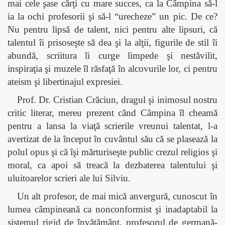
mai cele şase cărţi cu mare succes, ca la Câmpina să-l
ia la ochi profesorii şi să-l “urecheze” un pic. De ce?
Nu pentru lipsă de talent, nici pentru alte lipsuri, că
talentul îi prisoseşte să dea şi la alţii, figurile de stil îi
abundă, scriitura îi curge limpede şi nestăvilit,
inspiraţia şi muzele îl răsfaţă în alcovurile lor, ci pentru
ateism şi libertinajul expresiei.
Prof. Dr. Cristian Crăciun, dragul şi inimosul nostru
critic literar, mereu prezent când Câmpina îl cheamă
pentru a lansa la viaţă scrierile vreunui talentat, l-a
avertizat de la început în cuvântul său că se plasează la
polul opus şi că îşi mărturiseşte public crezul religios şi
moral, ca apoi să treacă la dezbaterea talentului şi
uluitoarelor scrieri ale lui Silviu.
Un alt profesor, de mai mică anvergură, cunoscut în
lumea câmpineană ca nonconformist şi inadaptabil la
sistemul rigid de învăţământ, profesorul de germană-