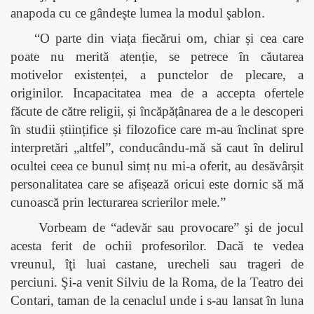
anapoda cu ce gândeşte lumea la modul şablon.
“O parte din viața fiecărui om, chiar și cea care
poate nu merită atenție, se petrece în căutarea
motivelor existenței, a punctelor de plecare, a
originilor. Incapacitatea mea de a accepta ofertele
făcute de către religii, și încăpățânarea de a le descoperi
în studii științifice și filozofice care m-au înclinat spre
interpretări „altfel”, conducându-mă să caut în delirul
ocultei ceea ce bunul simț nu mi-a oferit, au desăvârșit
personalitatea care se afișează oricui este dornic să mă
cunoască prin lecturarea scrierilor mele.”
Vorbeam de “adevăr sau provocare” şi de jocul
acesta ferit de ochii profesorilor. Dacă te vedea
vreunul, îţi luai castane, urecheli sau trageri de
perciuni. Şi-a venit Silviu de la Roma, de la Teatro dei
Contari, taman de la cenaclul unde i s-au lansat în luna