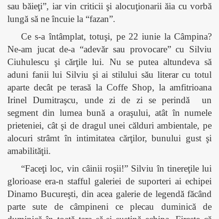
sau băieţi”, iar vin criticii şi alocuţionarii ăia cu vorbă
lungă să ne încuie la “fazan”.
Ce s-a întâmplat, totuşi, pe 22 iunie la Câmpina?
Ne-am jucat de-a “adevăr sau provocare” cu Silviu
Ciuhulescu şi cărţile lui. Nu se putea altundeva să
aduni fanii lui Silviu şi ai stilului său literar cu totul
aparte decât pe terasă la Coffe Shop, la amfitrioana
Irinel Dumitraşcu, unde zi de zi se perindă
un
segment din lumea bună a oraşului, atât în numele
prieteniei, cât şi de dragul unei călduri ambientale, pe
alocuri strâmt în intimitatea cărţilor, bunului gust şi
amabilităţii.
“Faceţi loc, vin câinii roşii!” Silviu în tinereţile lui
glorioase era-n stafful galeriei de suporteri ai echipei
Dinamo Bucureşti, din acea galerie de legendă făcând
parte sute de câmpineni ce plecau duminică de