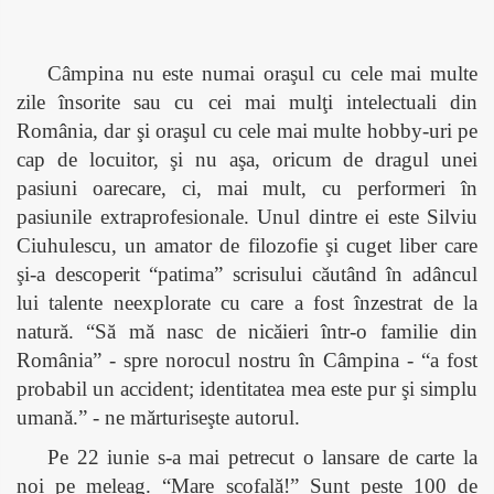
Câmpina nu este numai oraşul cu cele mai multe
zile însorite sau cu cei mai mulţi intelectuali din
România, dar şi oraşul cu cele mai multe hobby-uri pe
cap de locuitor, şi nu aşa, oricum de dragul unei
pasiuni oarecare, ci, mai mult, cu performeri în
pasiunile extraprofesionale. Unul dintre ei este Silviu
Ciuhulescu, un amator de filozofie şi cuget liber care
şi-a descoperit “patima” scrisului căutând în adâncul
lui talente neexplorate cu care a fost înzestrat de la
natură. “Să mă nasc de nicăieri într-o familie din
România” - spre norocul nostru în Câmpina - “a fost
probabil un accident; identitatea mea este pur şi simplu
umană.” - ne mărturiseşte autorul.
Pe 22 iunie s-a mai petrecut o lansare de carte la
noi pe meleag. “Mare scofală!” Sunt peste 100 de