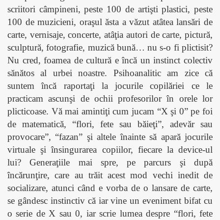
scriitori câmpineni, peste 100 de artişti plastici, peste
100 de muzicieni, oraşul ăsta a văzut atâtea lansări de
carte, vernisaje, concerte, atâţia autori de carte, pictură,
sculptură, fotografie, muzică bună… nu s-o fi plictisit?
Nu cred, foamea de cultură e încă un instinct colectiv
sănătos al urbei noastre. Psihoanalitic am zice că
suntem încă raportaţi la jocurile copilăriei ce le
practicam ascunşi de ochii profesorilor în orele lor
plicticoase. Vă mai amintiţi cum jucam “X şi 0” pe foi
de matematică, “flori, fete sau băieţi”, adevăr sau
provocare”, “fazan” şi altele înainte să apară jocurile
virtuale şi însingurarea copiilor, fiecare la device-ul
lui? Generaţiile mai spre, pe parcurs şi după
încărunţire, care au trăit acest mod vechi inedit de
socializare, atunci când e vorba de o lansare de carte,
se gândesc instinctiv că iar vine un eveniment bifat cu
o serie de X sau 0, iar scrie lumea despre “flori, fete