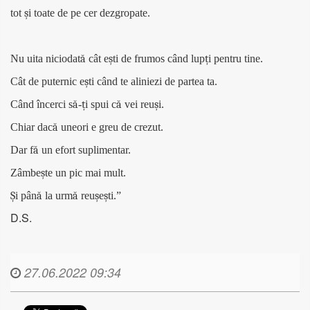
tot
ș
i toate de pe cer dezgropate.
Nu uita niciodat
ă
c
â
t e
ș
ti de frumos c
â
nd lup
ț
i pentru tine.
Cât de puternic e
ș
ti c
â
nd te aliniezi de partea ta.
Când încerci s
ă
-
ț
i spui c
ă
vei reu
ș
i.
Chiar dac
ă
uneori e greu de crezut.
Dar f
ă
un efort suplimentar.
Zâmbe
ș
te un pic mai mult.
Ș
i pân
ă
la urm
ă
reu
ș
e
ș
ti.
”
D.S.
27.06.2022 09:34