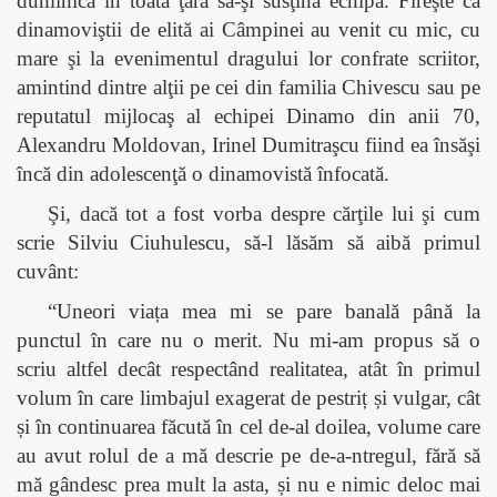
duminică în toată ţara să-şi susţină echipa. Fireşte că
dinamoviştii de elită ai Câmpinei au venit cu mic, cu
mare şi la evenimentul dragului lor confrate scriitor,
amintind dintre alţii pe cei din familia Chivescu sau pe
reputatul mijlocaş al echipei Dinamo din anii 70,
Alexandru Moldovan, Irinel Dumitraşcu fiind ea însăşi
încă din adolescenţă o dinamovistă înfocată.
Şi, dacă tot a fost vorba despre cărţile lui şi cum
scrie Silviu
Ciuhulescu, să-l lăsăm să aibă primul
cuvânt:
“Uneori viața mea mi se pare banală până la
punctul în care nu o merit. Nu mi-am propus să o
scriu altfel decât respectând realitatea, atât în primul
volum în care limbajul exagerat de pestriț și vulgar, cât
și în continuarea făcută în cel de-al doilea, volume care
au avut rolul de a mă descrie pe de-a-ntregul, fără să
mă gândesc prea mult la asta, și nu e nimic deloc mai