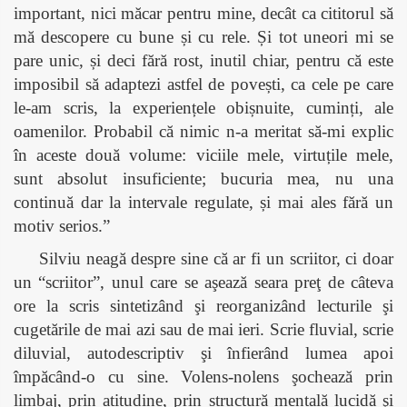
important, nici măcar pentru mine, decât ca cititorul să
mă descopere cu bune și cu rele. Și tot uneori mi se
pare unic, și deci fără rost, inutil chiar, pentru că este
imposibil să adaptezi astfel de povești, ca cele pe care
le-am scris, la experiențele obișnuite, cuminți, ale
oamenilor. Probabil că nimic n-a meritat să-mi explic
în aceste două volume: viciile mele, virtuțile mele,
sunt absolut insuficiente; bucuria mea, nu una
continuă dar la intervale regulate, și mai ales fără un
motiv serios.”
Silviu neagă despre sine că ar fi un scriitor, ci doar
un “scriitor”, unul care se aşează seara preţ de câteva
ore la scris sintetizând şi reorganizând lecturile şi
cugetările de mai azi sau de mai ieri. Scrie fluvial, scrie
diluvial, autodescriptiv şi înfierând lumea apoi
împăcând-o cu sine. Volens-nolens şochează prin
limbaj, prin atitudine, prin structură mentală lucidă şi