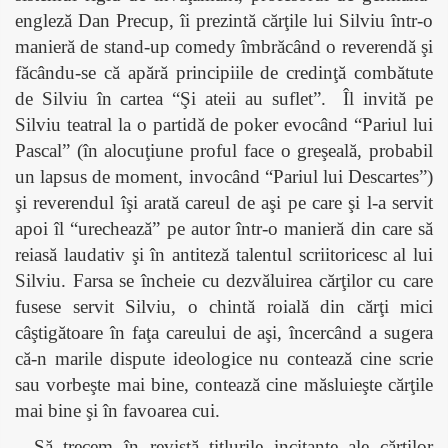
engleză Dan Precup, îi prezintă cărţile lui Silviu într-o
manieră de stand-up comedy îmbrăcând o reverendă şi
făcându-se că apără principiile de credinţă combătute
de Silviu în cartea “Şi ateii au suflet”.
Îl invită pe
Silviu teatral la o partidă de poker evocând “Pariul lui
Pascal” (în alocuţiune proful face o greşeală, probabil
un lapsus de moment, invocând “Pariul lui Descartes”)
şi reverendul îşi arată careul de aşi pe care şi l-a servit
apoi îl “urechează” pe autor într-o manieră din care să
reiasă laudativ şi în antiteză talentul scriitoricesc al lui
Silviu. Farsa se încheie cu dezvăluirea cărţilor cu care
fusese servit Silviu, o chintă roială din cărţi mici
câştigătoare în faţa careului de aşi, încercând a sugera
că-n marile dispute ideologice nu contează cine scrie
sau vorbeşte mai bine, contează cine măsluieşte cărţile
mai bine şi în favoarea cui.
Să trecem în revistă titlurile incitante ale cărţilor