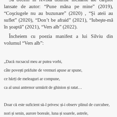
lansate de autor: “Pune mâna pe mine” (2019),
“Coşciugele nu au buzunare” (2020) , “Şi ateii au
suflet” (2020), “Don’t be afraid” (2021), “Iubeşte-mă
în şoaptă” (2021), “Vers alb” (2022).
Încheiem cu poezia manifest a lui Silviu din
volumul “Vers alb”:
„Dac
ă
rucsacul meu ar putea vorbi,
câte pove
ș
ti pr
ă
fuite de vremuri apuse ar spune,
ce h
ă
r
ț
i de meleaguri ar compune,
ca al unui antrenor urm
ă
rit de ghinion
ș
i ratat
…
Doar c
ă
este suficient s
ă
-l privesc
ș
i-i observ plinul de curcubee,
nori
ș
i senin, aurore boreale, luna
ș
i soarele, astrele,