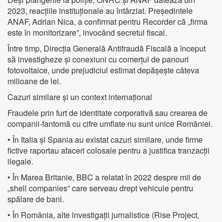
2023, reacțiile instituționale au întârziat. Președintele
ANAF, Adrian Nica, a confirmat pentru Recorder că „firma
este în monitorizare”, invocând secretul fiscal.
Între timp, Direcția Generală Antifraudă Fiscală a început
să investigheze și conexiuni cu comerțul de panouri
fotovoltaice, unde prejudiciul estimat depășește câteva
milioane de lei.
Cazuri similare și un context internațional
Fraudele prin furt de identitate corporativă sau crearea de
companii-fantomă cu cifre umflate nu sunt unice României.
• În Italia și Spania au existat cazuri similare, unde firme
fictive raportau afaceri colosale pentru a justifica tranzacții
ilegale.
• În Marea Britanie, BBC a relatat în 2022 despre mii de
„shell companies” care serveau drept vehicule pentru
spălare de bani.
• În România, alte investigații jurnalistice (Rise Project,