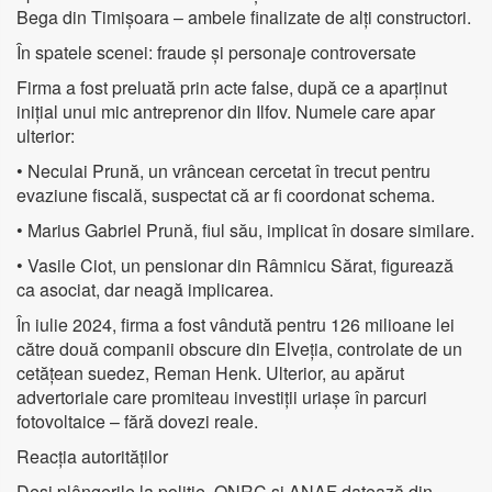
Bega din Timișoara – ambele finalizate de alți constructori.
În spatele scenei: fraude și personaje controversate
Firma a fost preluată prin acte false, după ce a aparținut
inițial unui mic antreprenor din Ilfov. Numele care apar
ulterior:
• Neculai Prună, un vrâncean cercetat în trecut pentru
evaziune fiscală, suspectat că ar fi coordonat schema.
• Marius Gabriel Prună, fiul său, implicat în dosare similare.
• Vasile Ciot, un pensionar din Râmnicu Sărat, figurează
ca asociat, dar neagă implicarea.
În iulie 2024, firma a fost vândută pentru 126 milioane lei
către două companii obscure din Elveția, controlate de un
cetățean suedez, Reman Henk. Ulterior, au apărut
advertoriale care promiteau investiții uriașe în parcuri
fotovoltaice – fără dovezi reale.
Reacția autorităților
Deși plângerile la poliție, ONRC și ANAF datează din