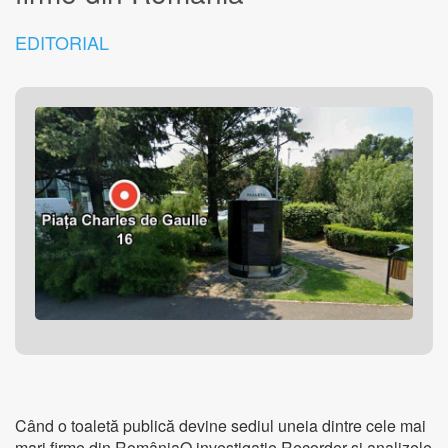
EDITORIAL
Când o toaletă publică devine sediul uneia dintre cele mai
mari firme din RomâniaO investigație Recorder și analizele