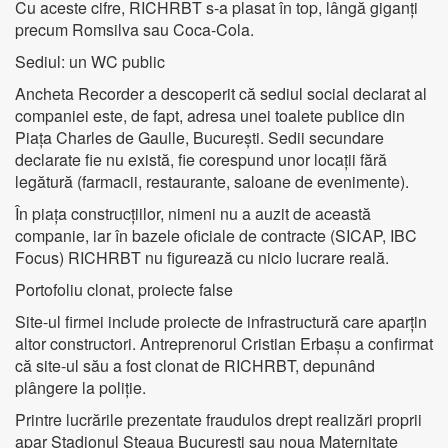
Cu aceste cifre, RICHRBT s-a plasat în top, lângă giganți
precum Romsilva sau Coca-Cola.
Sediul: un WC public
Ancheta Recorder a descoperit că sediul social declarat al
companiei este, de fapt, adresa unei toalete publice din
Piața Charles de Gaulle, București. Sedii secundare
declarate fie nu există, fie corespund unor locații fără
legătură (farmacii, restaurante, saloane de evenimente).
În piața construcțiilor, nimeni nu a auzit de această
companie, iar în bazele oficiale de contracte (SICAP, IBC
Focus) RICHRBT nu figurează cu nicio lucrare reală.
Portofoliu clonat, proiecte false
Site-ul firmei include proiecte de infrastructură care aparțin
altor constructori. Antreprenorul Cristian Erbașu a confirmat
că site-ul său a fost clonat de RICHRBT, depunând
plângere la poliție.
Printre lucrările prezentate fraudulos drept realizări proprii
apar Stadionul Steaua București sau noua Maternitate