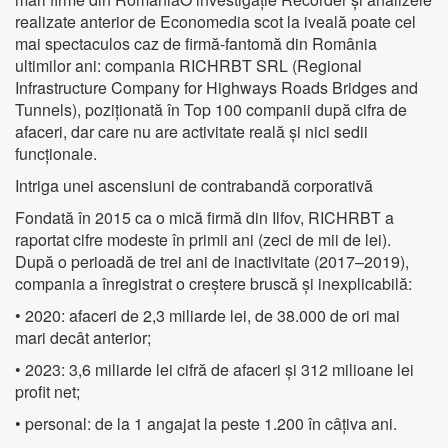
realizate anterior de Economedia scot la iveală poate cel
mai spectaculos caz de firmă-fantomă din România
ultimilor ani: compania RICHRBT SRL (Regional
Infrastructure Company for Highways Roads Bridges and
Tunnels), poziționată în Top 100 companii după cifra de
afaceri, dar care nu are activitate reală și nici sedii
funcționale.
Intriga unei ascensiuni de contrabandă corporativă
Fondată în 2015 ca o mică firmă din Ilfov, RICHRBT a
raportat cifre modeste în primii ani (zeci de mii de lei).
După o perioadă de trei ani de inactivitate (2017–2019),
compania a înregistrat o creștere bruscă și inexplicabilă:
• 2020: afaceri de 2,3 miliarde lei, de 38.000 de ori mai
mari decât anterior;
• 2023: 3,6 miliarde lei cifră de afaceri și 312 milioane lei
profit net;
• personal: de la 1 angajat la peste 1.200 în câțiva ani.