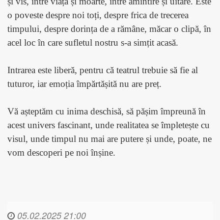
și vis, între viață și moarte, între amintire și uitare. Este
o poveste despre noi toți, despre frica de trecerea
timpului, despre dorința de a rămâne, măcar o clipă, în
acel loc în care sufletul nostru s-a simțit acasă.
Intrarea este liberă, pentru că teatrul trebuie să fie al
tuturor, iar emoția împărtășită nu are preț.
Vă așteptăm cu inima deschisă, să pășim împreună în
acest univers fascinant, unde realitatea se împletește cu
visul, unde timpul nu mai are putere și unde, poate, ne
vom descoperi pe noi înșine.
05.02.2025 21:00