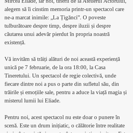
Mircea Eliade, iar noi, tinerii de la Atelierul Actorului,
alegem să îi cinstim memoria printr-un spectacol care
ne-a marcat inimile: „La Țigănci”. O poveste
tulburătoare despre timp, despre iluzii și despre
căutarea unui adevăr pierdut în propria noastră
existență.
Vă invităm să trăiți alături de noi această experiență
unică pe 7 februarie, de la ora 18:00, la Casa
Tineretului. Un spectacol de regie colectivă, unde
fiecare dintre noi a pus o parte din sufletul său, din
trăirile și emoțiile sale, pentru a aduce la viață magia și
misterul lumii lui Eliade.
Pentru noi, acest spectacol nu este doar o punere în
scenă. Este un drum inițiatic, o călătorie între realitate