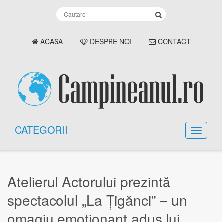
ACASA
DESPRE NOI
CONTACT
CATEGORII
Atelierul Actorului prezintă
spectacolul „La Țigănci” – un
omagiu emoționant adus lui