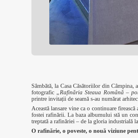
Sâmbătă, la Casa Căsătoriilor din Câmpina, a
fotografic
„Rafinăria Steaua Română – portr
printre invitații de seamă s-au numărat arhit
Această lansare vine ca o continuare firească 
fostei rafinării. La baza albumului stă un conc
treptată a rafinăriei – de la gloria industrială 
O rafinărie, o poveste, o nouă viziune pent