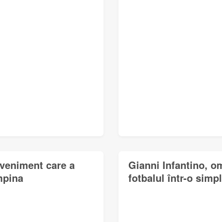
eveniment care a
Gianni Infantino, o
mpina
fotbalul într-o simp