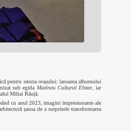
ă pentru istoria orașului: lansarea albumului
anizat sub egida
Matineu Cultural Elstar
, iar
raful Mihai Răuță.
ncepând cu anul 2023, imagini impresionante ale
e arhitectură șansa de a surprinde transformarea