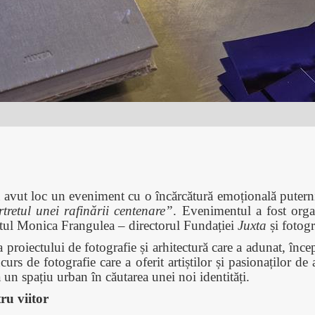
 avut loc un eveniment cu o încărcătură emoțională puternic
etul unei rafinării centenare”
.
Evenimentul a fost org
ectul Monica Frangulea – directorul Fundației
Juxta
și fotog
a proiectului de fotografie și arhitectură care a adunat, î
urs de fotografie care a oferit artiștilor și pasionaților d
la un spațiu urban în căutarea unei noi identități.
ru viitor