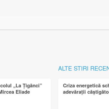
ALTE STIRI RECE
acolul „La Țigănci”
Criza energetică sc
Mircea Eliade
adevărații câștigător