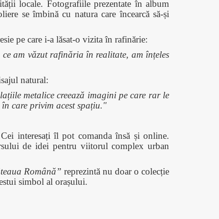
tății locale. Fotografiile prezentate în album
roliere se îmbină cu natura care încearcă să-și
e pe care i-a lăsat-o vizita în rafinărie:
e am văzut rafinăria în realitate, am înțeles
sajul natural:
alațiile metalice creează imagini pe care rar le
în care privim acest spațiu."
Cei interesați îl pot comanda însă și online.
sului de idei pentru viitorul complex urban
Steaua Română”
reprezintă nu doar o colecție
estui simbol al orașului.