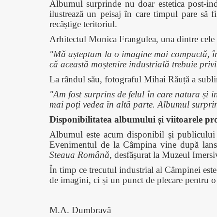
Albumul surprinde nu doar estetica post-indus
ilustrează un peisaj în care timpul pare să fi
recâștige teritoriul.
Arhitectul Monica Frangulea, una dintre cele ma
"Mă așteptam la o imagine mai compactă, însă
că această moștenire industrială trebuie privit
La rândul său, fotograful Mihai Răuță a sublin
"Am fost surprins de felul în care natura și in
mai poți vedea în altă parte. Albumul surprin
Disponibilitatea albumului și viitoarele pro
Albumul este acum disponibil și publicului l
Evenimentul de la Câmpina vine după lansar
Steaua Română
, desfășurat la Muzeul Imers
În timp ce trecutul industrial al Câmpinei este
de imagini, ci și un punct de plecare pentru o
M.A. Dumbravă