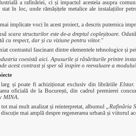
trială a rafinăriei, ci și impactul acesteia asupra comuni
 stat în loc, unde rămășițele metalice ale instalațiilor pet
i implicate voci în acest proiect, a descris puternica impresi
 scara structurilor este de-a dreptul copleșitoare. Odată c
ă cu respect, dar și cu viziune pentru viitor."
iat contrastul fascinant dintre elementele tehnologice și pei
dustria coexistă aici. Apusurile și răsăriturile printre inst
de acest contrast și sper să inspire o reevaluare a modului 
iecte
arg și poate fi achiziționat exclusiv din librăriile
Elstar.
ea oficială de la București, din cadrul premierei concur
iv
MINA
.
 tot mai mult analizat și reinterpretat, albumul
„Rafinăria 
 discuție mai amplă despre regenerarea urbană și viitorul ac