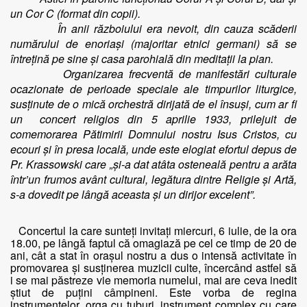
un Cor C (format din copii).
În anii războiului era nevoit, din cauza scăderii
numărului de enoriași (majoritar etnici germani) să se
întrețină pe sine și casa parohială din meditații la pian.
Organizarea frecventă de manifestări culturale
ocazionate de perioade speciale ale timpurilor liturgice,
susţinute de o mică orchestră dirijată de el însuşi, cum ar fi
un
concert religios din 5 aprilie 1933, prilejuit de
comemorarea Pătimirii Domnului nostru Isus Cristos, cu
ecouri și în presa locală, unde este elogiat efortul depus de
Pr. Krassowski care „și-a dat atâta osteneală pentru a arăta
într’un frumos avânt cultural, legătura dintre Religie și Artă,
s-a dovedit pe lângă aceasta și un dirijor excelent”.
Concertul la care sunte
ți
invitați miercuri, 6 iulie, de la ora
18.00, pe lângă faptul că omagiază pe cel ce timp de 20 de
ani, cât a stat în oraşul nostru a dus o intensă activitate în
promovarea şi susţinerea muzicii culte, încercând astfel să
i se mai păstreze vie memoria numelui, mai are ceva inedit
ştiut de puţini câmpineni. Este vorba de regina
instrumentelor, orga cu tuburi, instrument complex cu care