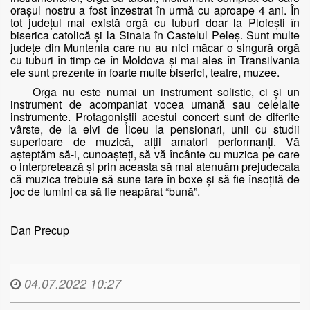
oraşul nostru a fost înzestrat în urmă cu aproape 4 ani. În
tot judeţul mai există orgă cu tuburi doar la Ploieşti în
biserica catolică şi la Sinaia în Castelul Peleş. Sunt multe
judeţe din Muntenia care nu au nici măcar o singură orgă
cu tuburi în timp ce în Moldova şi mai ales în Transilvania
ele sunt prezente în foarte multe biserici, teatre, muzee.
Orga nu este numai un instrument solistic, ci şi un
instrument de acompaniat vocea umană sau celelalte
instrumente. Protagoniştii acestui concert sunt de diferite
vârste, de la elvi de liceu la pensionari, unii cu studii
superioare de muzică, alţii amatori performanţi. Vă
aşteptăm să-i, cunoaşteţi, să vă încânte cu muzica pe care
o interpretează şi prin aceasta să mai atenuăm prejudecata
că muzica trebuie să sune tare în boxe şi să fie însoţită de
joc de lumini ca să fie neapărat “bună”.
Dan Precup
04.07.2022 10:27