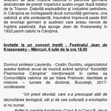
abandonate de preoţii imperiului austro-ungar după tratatul
de la Trianon. Datorită exploatărilor şi industriei petroliere,
în Câmpina se închegaseră două comunităţi germane, una
catolică şi alta protestantă, însumând împreună peste 800
de enoriaşi germani şi austrieci care aveau nevoie de
îngrijire pastorală. Aşa ajunge Jean de Krassowsky în
1932 paroh catolic la Câmpina.
Invitaţie la un concert inedit - Festivalul Jean de
Krassowsky – Miercuri, 6 iulie de la ora 18.00
Domnul profesor Laurenţiu - Costin Dumitru, organizatorul
acestui festival anual de muzică având sprijinul “Societăţii
Filarmonice Câmpina” menţionează în cartea sa
Comunităţile catolice de pe Valea Prahovei, identitate şi
misiune – lucrare de doctorat, București, 2017-
următoarele:
“
Un preot devotat, care s-a preocupat atât de
dezvoltarea teologică, cât și de cea culturală a enoriașilor
si nu numai.
Astfel în parohie funcționau Corul A și Corul B, dar și