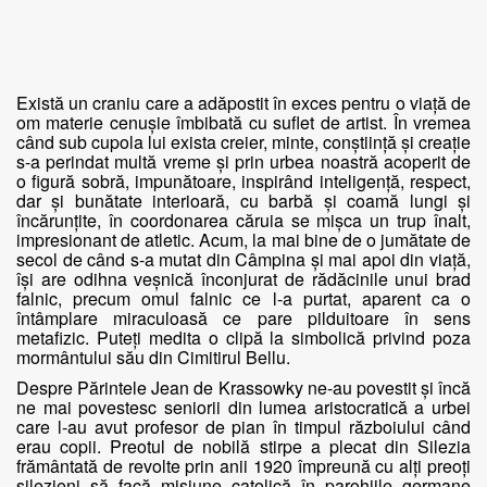
Există un craniu care a adăpostit în exces pentru o viaţă de
om materie cenuşie îmbibată cu suflet de artist. În vremea
când sub cupola lui exista creier, minte, conştiinţă şi creaţie
s-a perindat multă vreme şi prin urbea noastră acoperit de
o figură sobră, impunătoare, inspirând inteligenţă, respect,
dar şi bunătate interioară, cu barbă şi coamă lungi şi
încărunţite, în coordonarea căruia se mişca un trup înalt,
impresionant de atletic. Acum, la mai bine de o jumătate de
secol de când s-a mutat din Câmpina şi mai apoi din viaţă,
îşi are odihna veşnică înconjurat de rădăcinile unui brad
falnic, precum omul falnic ce l-a purtat, aparent ca o
întâmplare miraculoasă ce pare pilduitoare în sens
metafizic. Puteţi medita o clipă la simbolică privind poza
mormântului său din Cimitirul Bellu.
Despre Părintele Jean de Krassowky ne-au povestit şi încă
ne mai povestesc seniorii din lumea aristocratică a urbei
care l-au avut profesor de pian în timpul războiului când
erau copii. Preotul de nobilă stirpe a plecat din Silezia
frământată de revolte prin anii 1920 împreună cu alţi preoţi
silezieni să facă misiune catolică în parohiile germane