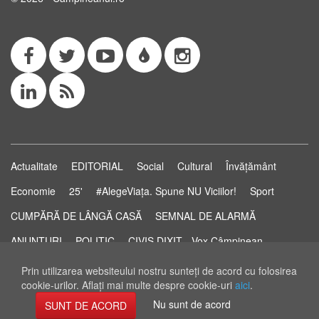
Actualitate
EDITORIAL
Social
Cultural
Învățământ
Economie
25'
#AlegeViața. Spune NU Viciilor!
Sport
CUMPĂRĂ DE LÂNGĂ CASĂ
SEMNAL DE ALARMĂ
ANUNȚURI
POLITIC
CIVIS DIXIT - Vox Câmpinean
Știri...să știi!
Pastila de Sănătate
STUDIO ELECTORAL
Prin utilizarea websiteului nostru sunteţi de acord cu folosirea
cookie-urilor. Aflaţi mai multe despre cookie-uri
aici
.
RSS Feed
Nu sunt de acord
SUNT DE ACORD