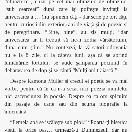
“obraznice”, chiar pe cel mai obraznic de obraznic:
“sub cearceaf” după care îşi pofteşte invitaţii la
aniversarea a … (nu spunem câţi - dar scrie pe tort câţi,
pentru curioşii din exterior) ani de viaţă şi de poezie şi
de peregrinare. “Bine, bine”, au zis mulţi, “dar
aniversarea ar fi trebuit să fie-n zodia vărsătorului,
după cum ştim.” Nu contează, la vărsători odovania
nu e la 8 zile, ci la câteva luni, aşa că se aprind
lumânările tortului, se aude şampania pocnind în
debarasarea de dop şi se cântă “Mulţi ani trăiască!”
Despre Ramona
Müller
şi crezul ei poetic se va mai
vorbi, pentru că în ea n-a secat nici poezia muntelui
nici ascensiunea în poezie. Despre ea ca om spicuim
din pasaje de carte sau din scurta biografie la
îndemână.
“Femeia apă se iscăleşte sub ploi.” “Poartă-ţi biserica
vieţii la orice pas… urmează-ţi Dumnezeul, dar nu