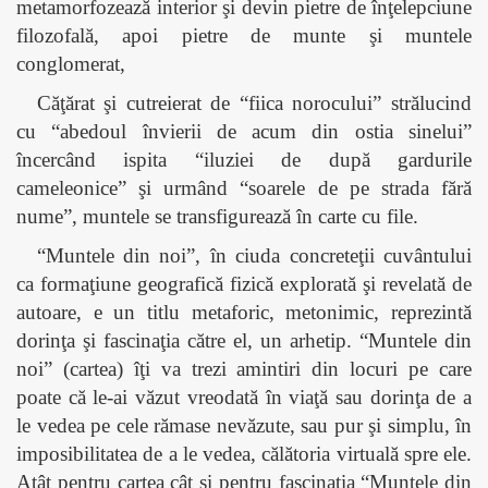
metamorfozează interior şi devin pietre de înţelepciune
filozofală, apoi pietre de munte şi muntele
conglomerat,
Căţărat şi cutreierat de “fiica norocului” strălucind
cu “abedoul învierii de acum din ostia sinelui”
încercând ispita “iluziei de după gardurile
cameleonice” şi urmând “soarele de pe strada fără
nume”, muntele se transfigurează în carte cu file.
“Muntele din noi”, în ciuda concreteţii cuvântului
ca formaţiune geografică fizică explorată şi revelată de
autoare, e un titlu metaforic, metonimic, reprezintă
dorinţa şi fascinaţia către el, un arhetip. “Muntele din
noi” (cartea) îţi va trezi amintiri din locuri pe care
poate că le-ai văzut vreodată în viaţă sau dorinţa de a
le vedea pe cele rămase nevăzute, sau pur şi simplu, în
imposibilitatea de a le vedea, călătoria virtuală spre ele.
Atât pentru cartea cât şi pentru fascinaţia “Muntele din