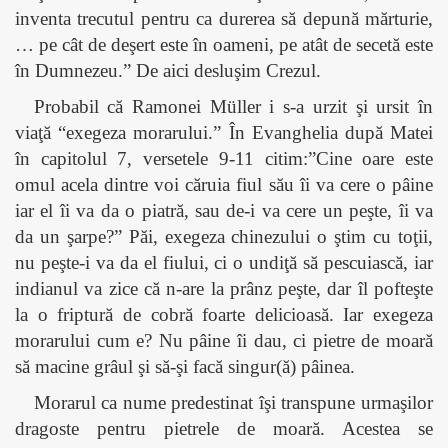
inventa trecutul pentru ca durerea să depună mărturie,
… pe cât de deşert este în oameni, pe atât de secetă este
în Dumnezeu.” De aici desluşim Crezul.
Probabil că Ramonei
Müller
i s-a urzit şi ursit în
viaţă “exegeza morarului.” În Evanghelia după Matei
în capitolul 7, versetele 9-11 citim:”Cine oare este
omul acela dintre voi căruia fiul său îi va cere o pâine
iar el îi va da o piatră, sau de-i va cere un peşte, îi va
da un şarpe?” Păi, exegeza chinezului o ştim cu toţii,
nu peşte-i va da el fiului, ci o undiţă să pescuiască, iar
indianul va zice că n-are la prânz peşte, dar îl pofteşte
la o friptură de cobră foarte delicioasă. Iar exegeza
morarului cum e? Nu pâine îi dau, ci pietre de moară
să macine grâul şi să-şi facă singur(ă) pâinea.
Morarul ca nume predestinat îşi transpune urmaşilor
dragoste pentru pietrele de moară. Acestea se