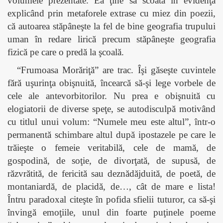
volumele prezentate. Ea ţine să scoată în evidenţă
explicând prin metaforele extrase cu miez din poezii,
că autoarea stăpâneşte la fel de bine geografia trupului
uman în redare lirică precum stăpâneşte geografia
fizică pe care o predă la şcoală.
“Frumoasa Morăriţă” are trac. Îşi găseşte cuvintele
fără uşurinţa obişnuită, încearcă să-şi lege vorbele de
cele ale antevorbitorilor. Nu prea e obişnuită cu
elogiatorii de diverse speţe, se autodisculpă motivând
cu titlul unui volum: “Numele meu este altul”, într-o
permanentă schimbare altul după ipostazele pe care le
trăieşte o femeie veritabilă, cele de mamă, de
gospodină, de soţie, de divorţată, de supusă, de
răzvrătită, de fericită sau deznădăjduită, de poetă, de
montaniardă, de placidă, de…, cât de mare e lista!
Întru paradoxal citeşte în pofida sfielii tuturor, ca să-şi
învingă emoţiile, unul din foarte puţinele poeme