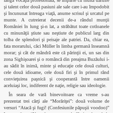
lângă vocaţia profesională, se împarte cu multă dăruire
şi talent celor două pasiuni ale sale care i-au împodobit
şi încununat întreaga viaţă, anume scrisul şi urcatul pe
munte. A cutreierat decenii de-a rândul munţii
României în lung şi-n lat, a străbătut toate cotloanele
cu minunăţii ştiute sau neştiute de publicul larg din
tolba de splendori şi peisaje ale patriei. Da, chiar ea,
fata morarului, căci
Müller
în limba germană înseamnă
morar; şi cât de mândră este că părinţii ei, un sas din
zona Sighişoarei şi o româncă din preajma Buzăului i-
au sădit în inimă, minte şi educaţie cele două culturi,
cele două idioame, cele două firi şi în primul rând
convieţuirea paşnică şi cooperantă între oamenii
aceluiaşi loc, indiferent de naţie, religie sau ideologie.
În seara de vară binevoitoare ca vreme s-au
prezentat trei cărţi ale “Morăriţei”: două volume de
versuri “Atacă şi fugi! (Confesiunile păpuşii voodoo)”