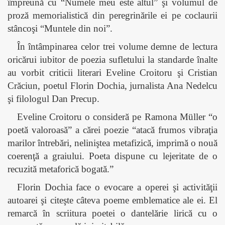
împreună cu “Numele meu este altul” şi volumul de
proză memorialistică din peregrinările ei pe coclaurii
stâncoşi “Muntele din noi”.
În întâmpinarea celor trei volume demne de lectura
oricărui iubitor de poezia sufletului la standarde înalte
au vorbit criticii literari Eveline Croitoru şi Cristian
Crăciun, poetul Florin Dochia, jurnalista Ana Nedelcu
şi filologul Dan Precup.
Eveline Croitoru o consideră pe Ramona
Müller
“o
poetă valoroasă” a cărei poezie “atacă frumos vibraţia
marilor întrebări, neliniştea metafizică, imprimă o nouă
coerenţă a graiului. Poeta dispune cu lejeritate de o
recuzită metaforică bogată.”
Florin Dochia face o evocare a operei şi activităţii
autoarei şi citeşte câteva poeme emblematice ale ei. El
remarcă în scriitura poetei o dantelărie lirică cu o