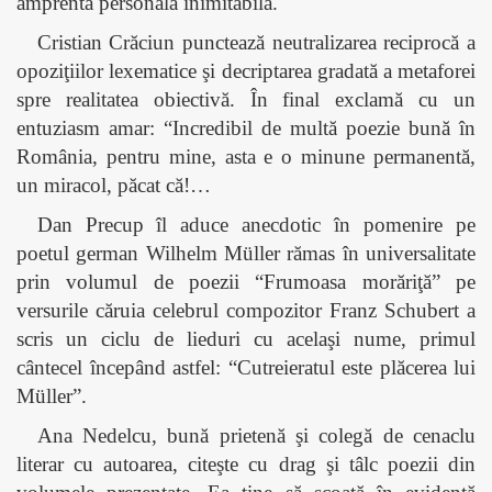
amprentă personală inimitabilă.
Cristian Crăciun punctează neutralizarea reciprocă a
opoziţiilor lexematice şi decriptarea gradată a metaforei
spre realitatea obiectivă. În final exclamă cu un
entuziasm amar: “Incredibil de multă poezie bună în
România, pentru mine, asta e o minune permanentă,
un miracol, păcat că!…
Dan Precup îl aduce anecdotic în pomenire pe
poetul german Wilhelm
Müller
rămas în universalitate
prin volumul de poezii “Frumoasa morăriţă” pe
versurile căruia celebrul compozitor Franz Schubert a
scris un ciclu de lieduri cu acelaşi nume, primul
cântecel începând astfel: “Cutreieratul este plăcerea lui
Müller
”.
Ana Nedelcu, bună prietenă şi colegă de cenaclu
literar cu autoarea, citeşte cu drag şi tâlc poezii din