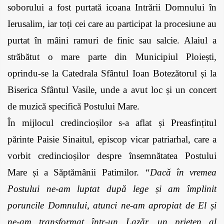
soborului a fost purtată icoana Intrării Domnului în 
Ierusalim, iar toți cei care au participat la procesiune au 
purtat în mâini ramuri de finic sau salcie. Alaiul a 
străbătut o mare parte din Municipiul Ploiești, 
oprindu-se la Catedrala Sfântul Ioan Botezătorul și la 
Biserica Sfântul Vasile, unde a avut loc și un concert 
de muzică specifică Postului Mare. 
În mijlocul credincioșilor s-a aflat și Preasfințitul 
părinte Paisie Sinaitul, episcop vicar patriarhal, care a 
vorbit credincioșilor despre însemnătatea Postului 
Mare și a Săptămânii Patimilor. 
“Dacă în vremea 
Postului ne‑am luptat după lege și am împlinit 
poruncile Domnului, atunci ne‑am apropiat de El și 
ne‑am transformat într‑un Lazăr, un prieten al 