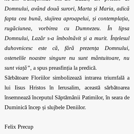
Domnului, având două surori, Marta și Maria, adică 
fapta cea bună, slujirea aproapelui, și contemplația, 
rugăciunea, vorbirea cu Dumnezeu. În lipsa 
Domnului, Lazăr s‑a îmbolnăvit și a murit. Înțelesul 
duhovnicesc este că, fără prezența Domnului, 
ostenelile noastre singure nu sunt mântuitoare, nu 
sunt viață”
, a spus preasfinția la predică.
Sărbătoare Floriilor simbolizează intrarea triumfală a 
lui Iisus Hristos în Ierusalim, această sărbătoarea 
însemnează începutul Săptămânii Patimilor, în seara de 
Duminică încep și slujbele Deniilor.
Felix Precup