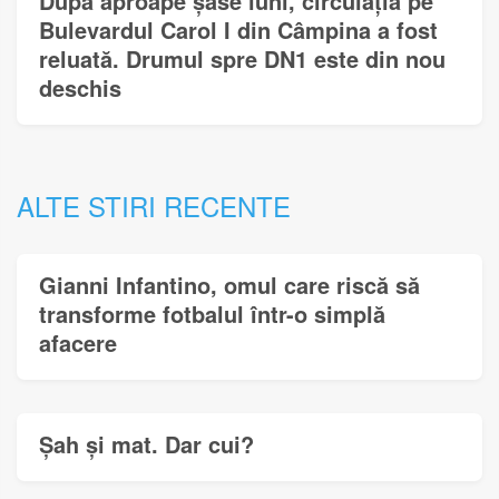
După aproape șase luni, circulația pe
Bulevardul Carol I din Câmpina a fost
reluată. Drumul spre DN1 este din nou
deschis
ALTE STIRI RECENTE
Gianni Infantino, omul care riscă să
transforme fotbalul într-o simplă
afacere
Șah și mat. Dar cui?