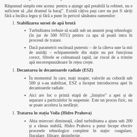
Răspunsul simplu este acesta: pentru a ajunge apă potabilă la robinet, nu e
suficient să „dai drumul la baraj”. Există câțiva pași care nu pot fi săriți
fără a încălca legea și fără a pune în pericol sănătatea oamenilor:
Stabilizarea sursei de apă brută
Turbiditatea trebuie să scadă sub un anumit prag tehnologic
(în jur de 500 NTU) pentru ca apa să poată intra în
procesul de tratare.
Dacă parametrii oscilează puternic – de la câteva sute la mii
de unități – echipamentele din stație nu pot funcționa
corect, filtrele se colmatează rapid, iar riscul de a trimite
apă necorespunzătoare în rețea crește.
Decantarea în decantoarele radiale (ESZ)
În momentul în care, mați noapte, valorile au coborât sub
500 și s-au stabilizat, ESZ a început introducerea apei în
decantoarele radiale.
Aici are loc o primă etapă de „liniștire” a apei și de
separare a particulelor în suspensie. Este un proces fizic, nu
se poate accelera la nesfârșit.
Tratarea în stația Voila (Hidro Prahova)
Abia miercuri dimineață, când turbiditatea a ajuns sub 200
și a rămas stabilă, Hidro Prahova a putut începe efectiv
procesele tehnologice complete în stație: coagulare,
floculare, filtrare, dezinfecție.