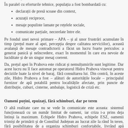
În paralel cu eforturile tehnice, populația a fost bombardată cu:
declarații de presă scoase din context,
acuzații reciproce,
mesaje populiste lansate pe rețelele sociale,
comunicate parțiale, necorelate între ele.
Pe fondul unei nevoi primare – APA – și al unor frustrări acumulate în
timp (prețul mare al apei, percepția despre calitatea serviciilor), această
avalanșă de mesaje contradictorii a făcut un lucru foarte periculos: a
generat panică și neîncredere, exact în momentul în care era nevoie de
luciditate și de un singur mesaj coerent.
Da, prețul apei în Prahova este ridicat și nemulțumirile sunt legitime. Dar
acest lucru nu îl face automat pe operatorul Hidro Prahova vinovat pentru
deciziile luate la nivel de baraj, fără consultarea lui. Din contră, în aceste
zile, Hidro Prahova a fost – alături de autoritățile locale – principalul
furnizor de apă potabilă pentru localitățile afectate, prin puncte de
distribuție, cuburi, cisterne, ambalaje, logistică de criză etc.
Oameni puțini, epuizați, fără schimburi, dar pe teren
O altă realitate care nu se vede în comunicate este aceasta: sistemul
funcționează cu un număr limitat de oameni, iar criza i-a prins deja
întinși la maximum. Echipele Hidro Prahova, echipele ESZ, oamenii
trimiși de primării și de Consiliul Județean au lucrat zile la rând în teren,
fără posibilitatea de a organiza schimburi confortabile, livrând apă