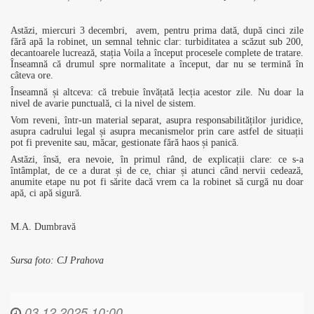
Astăzi, miercuri 3 decembri,
avem, pentru prima dată, după cinci zile
fără apă la robinet, un semnal tehnic clar: turbiditatea a scăzut sub 200,
decantoarele lucrează, stația Voila a început procesele complete de tratare.
Înseamnă că drumul spre normalitate a început, dar nu se termină în
câteva ore.
Înseamnă și altceva: că trebuie învățată lecția acestor zile. Nu doar la
nivel de avarie punctuală, ci la nivel de sistem.
Vom reveni, într-un material separat, asupra responsabilităților juridice,
asupra cadrului legal și asupra mecanismelor prin care astfel de situații
pot fi prevenite sau, măcar, gestionate fără haos și panică.
Astăzi, însă, era nevoie, în primul rând, de explicații clare: ce s-a
întâmplat, de ce a durat și de ce, chiar și atunci când nervii cedează,
anumite etape nu pot fi sărite dacă vrem ca la robinet să curgă nu doar
apă, ci apă sigură.
M.A. Dumbravă
Sursa foto: CJ Prahova
03.12.2025 10:00