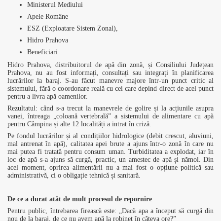
Ministerul Mediului
Apele Române
ESZ (Exploatare Sistem Zonal),
Hidro Prahova
Beneficiari
Hidro Prahova, distribuitorul de apă din zonă, și Consiliului Județean
Prahova, nu au fost informați, consultați sau integrați în planificarea
lucrărilor la baraj. S-au făcut manevre majore într-un punct critic al
sistemului, fără o coordonare reală cu cei care depind direct de acel punct
pentru a livra apă oamenilor.
Rezultatul: când s-a trecut la manevrele de golire și la acțiunile asupra
vanei, întreaga „coloană vertebrală” a sistemului de alimentare cu apă
pentru Câmpina și alte 12 localități a intrat în criză.
Pe fondul lucrărilor și al condițiilor hidrologice (debit crescut, aluviuni,
mal antrenat în apă), calitatea apei brute a ajuns într-o zonă în care nu
mai putea fi tratată pentru consum uman. Turbiditatea a explodat, iar în
loc de apă s-a ajuns să curgă, practic, un amestec de apă și nămol. Din
acel moment, oprirea alimentării nu a mai fost o opțiune politică sau
administrativă, ci o obligație tehnică și sanitară.
De ce a durat atât de mult procesul de repornire
Pentru public, întrebarea firească este: „Dacă apa a început să curgă din
nou de la baraj, de ce nu avem apă la robinet în câteva ore?”