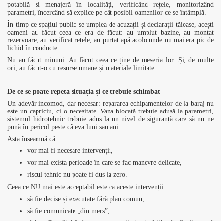
potabilă și menajeră în localități, verificând rețele, monitorizând
parametri, încercând să explice pe cât posibil oamenilor ce se întâmplă.
În timp ce spațiul public se umplea de acuzații și declarații tăioase, acești
oameni au făcut ceea ce era de făcut: au umplut bazine, au montat
rezervoare, au verificat rețele, au purtat apă acolo unde nu mai era pic de
lichid în conducte.
Nu au făcut minuni. Au făcut ceea ce ține de meseria lor. Și, de multe
ori, au făcut-o cu resurse umane și materiale limitate.
De ce se poate repeta situația și ce trebuie schimbat
Un adevăr incomod, dar necesar: repararea echipamentelor de la baraj nu
este un capriciu, ci o necesitate. Vana blocată trebuie adusă la parametri,
sistemul hidrotehnic trebuie adus la un nivel de siguranță care să nu ne
pună în pericol peste câteva luni sau ani.
Asta înseamnă că:
vor mai fi necesare intervenții,
vor mai exista perioade în care se fac manevre delicate,
riscul tehnic nu poate fi dus la zero.
Ceea ce NU mai este acceptabil este ca aceste intervenții:
să fie decise și executate fără plan comun,
să fie comunicate „din mers”,