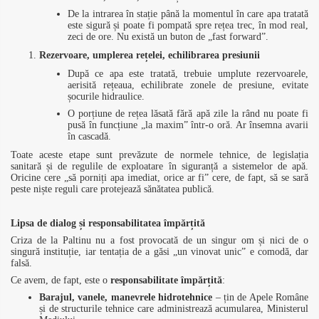
De la intrarea în stație până la momentul în care apa tratată
este sigură și poate fi pompată spre rețea trec, în mod real,
zeci de ore. Nu există un buton de „fast forward”.
Rezervoare, umplerea rețelei, echilibrarea presiunii
După ce apa este tratată, trebuie umplute rezervoarele,
aerisită rețeaua, echilibrate zonele de presiune, evitate
șocurile hidraulice.
O porțiune de rețea lăsată fără apă zile la rând nu poate fi
pusă în funcțiune „la maxim” într-o oră. Ar însemna avarii
în cascadă.
Toate aceste etape sunt prevăzute de normele tehnice, de legislația
sanitară și de regulile de exploatare în siguranță a sistemelor de apă.
Oricine cere „să porniți apa imediat, orice ar fi” cere, de fapt, să se sară
peste niște reguli care protejează sănătatea publică.
Lipsa de dialog și responsabilitatea împărțită
Criza de la Paltinu nu a fost provocată de un singur om și nici de o
singură instituție, iar tentația de a găsi „un vinovat unic” e comodă, dar
falsă.
Ce avem, de fapt, este o
responsabilitate împărțită
:
Barajul, vanele, manevrele hidrotehnice
– țin de Apele Române
și de structurile tehnice care administrează acumularea, Ministerul