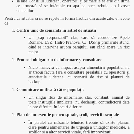
să lase Consiliul Județean, operatorii și primăriile să afle din urmă
ce urmează să se întâmple cu apa pe care trebuie s-o livreze
oamenilor.
Pentru ca situația să nu se repete în forma haotică din aceste zile, e nevoie
de:
Centru unic de comandă în astfel de situații
Un „cap responsabil” clar, care să coordoneze Apele
Române, ESZ, Hidro Prahova, CJ, DSP și primăriile atunci
când se intervine asupra barajului sau când apare un risc
major.
Protocol obligatoriu de informare și consultare
Nicio manevră cu impact asupra alimentării populației nu
ar trebui făcută fără o consultare prealabilă cu operatorii și
autoritățile județene, cu scenarii de risc și planuri de
backup.
Comunicare unificată către populație
Un singur flux de informație, clar, constant, asumat de
toate instituțiile implicate, nu declarații contradictorii date
la ore diferite, în locuri diferite.
Plan de intervenție pentru spitale, școli, servicii esențiale
În paralel cu măsurile tehnice, trebuie să existe planuri
clare pentru alimentarea de urgență a unităților medicale, a
școlilor și a altor servicii vitale, fără improvizații.