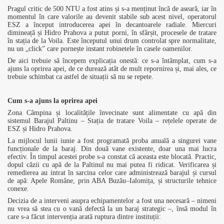
Pragul critic de 500 NTU a fost atins și s-a menținut încă de aseară, iar în
momentul în care valorile au devenit stabile sub acest nivel, operatorul
ESZ a început introducerea apei în decantoarele radiale. Miercuri
dimineață și Hidro Prahova a putut porni, în sfârșit, procesele de tratare
în stația de la Voila. Este începutul unui drum controlat spre normalitate,
nu un „click” care pornește instant robinetele în casele oamenilor.
De aici trebuie să începem explicația onestă: ce s-a întâmplat, cum s-a
ajuns la oprirea apei, de ce durează atât de mult repornirea și, mai ales, ce
trebuie schimbat ca astfel de situații să nu se repete.
Cum s-a ajuns la oprirea apei
Zona Câmpina și localitățile învecinate sunt alimentate cu apă din
sistemul Barajul Paltinu – Stația de tratare Voila – rețelele operate de
ESZ și Hidro Prahova.
La mijlocul lunii iunie a fost programată proba anuală a singurei vane
funcționale de la baraj. Din două vane existente, doar una mai lucra
efectiv. În timpul acestei probe s-a constat că aceasta este blocată. Practic,
dopul căzii cu apă de la Paltinul nu mai putea fi ridicat. Verificarea și
remedierea au intrat în sarcina celor care administrează barajul și cursul
de apă: Apele Române, prin ABA Buzău–Ialomița, și structurile tehnice
conexe.
Decizia de a interveni asupra echipamentelor a fost una necesară – nimeni
nu vrea să stea cu o vană defectă la un baraj strategic –, însă modul în
care s-a făcut intervenția arată ruptura dintre instituții: