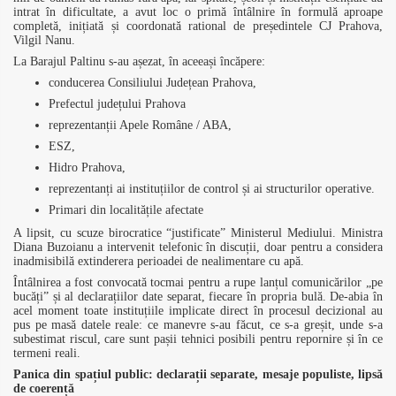
intrat în dificultate, a avut loc o primă întâlnire în formulă aproape
completă, inițiată și coordonată rational de președintele CJ Prahova,
Vilgil Nanu.
La Barajul Paltinu s-au așezat, în aceeași încăpere:
conducerea Consiliului Județean Prahova,
Prefectul județului Prahova
reprezentanții Apele Române / ABA,
ESZ,
Hidro Prahova,
reprezentanți ai instituțiilor de control și ai structurilor operative.
Primari din localitățile afectate
A lipsit, cu scuze birocratice “justificate” Ministerul Mediului. Ministra
Diana Buzoianu a intervenit telefonic în discuții, doar pentru a considera
inadmisibilă extinderera perioadei de nealimentare cu apă.
Întâlnirea a fost convocată tocmai pentru a rupe lanțul comunicărilor „pe
bucăți” și al declarațiilor date separat, fiecare în propria bulă. De-abia în
acel moment toate instituțiile implicate direct în procesul decizional au
pus pe masă datele reale: ce manevre s-au făcut, ce s-a greșit, unde s-a
subestimat riscul, care sunt pașii tehnici posibili pentru repornire și în ce
termeni reali.
Panica din spațiul public: declarații separate, mesaje populiste, lipsă
de coerență