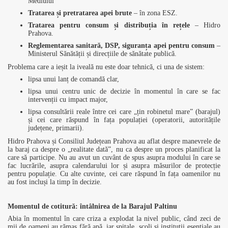
Mediului
Tratarea și pretratarea apei brute
– în zona ESZ.
Tratarea pentru consum și distribuția în rețele
– Hidro
Prahova.
Reglementarea sanitară, DSP, siguranța apei pentru consum
–
Ministerul Sănătății și direcțiile de sănătate publică.
Problema care a ieșit la iveală nu este doar tehnică, ci una de sistem:
lipsa unui lanț de comandă clar,
lipsa unui centru unic de decizie în momentul în care se fac
intervenții cu impact major,
lipsa consultării reale între cei care „țin robinetul mare” (barajul)
și cei care răspund în fața populației (operatorii, autoritățile
județene, primarii).
Hidro Prahova și Consiliul Județean Prahova au aflat despre manevrele de
la baraj ca despre o „realitate dată”, nu ca despre un proces planificat la
care să participe. Nu au avut un cuvânt de spus asupra modului în care se
fac lucrările, asupra calendarului lor și asupra măsurilor de protecție
pentru populație. Cu alte cuvinte, cei care răspund în fața oamenilor nu
au fost incluși la timp în decizie.
Momentul de cotitură: întâlnirea de la Barajul Paltinu
Abia în momentul în care criza a explodat la nivel public, când zeci de
mii de oameni au rămas fără apă, iar spitale, școli și instituții esențiale au