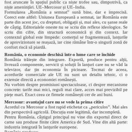
fost aruncate în spațiul public ca niște trofee sau, dimpotrivă, ca
niște amenințări. UE–Mercosur și UE–India.
Formularea „România a semnat” sună bine, dar e imprecisă.
Corect este altfel: Uniunea Europeană a semnat, iar România este
parte din acest joc, cu drepturi, obligații și, mai ales, cu șanse reale
de câștig. Editorialele oneste nu se scriu din reflexe ideologice. Se
scriu din cifre, din structură economică și din context. Iar
contextul global este limpede: comerțul se fragmentează, lanțurile
de aprovizionare se reașază, iar cine rămâne într-o singură zonă de
confort riscă să piardă.
România, o economie deschisă într-o lume care se închide
România trăiește din integrare. Exportă, produce pentru alții,
livrează componente, servicii și soluții în lanțuri care nu se văd la
televizor, dar țin economia în picioare. Tocmai de aceea,
acordurile comerciale ale UE nu sunt un detaliu tehnic, ci o
extensie directă a economiei românești.
Nu vorbim despre promisiuni spectaculoase, ci despre mecanisme
concrete: tarife mai mici, reguli mai clare, acces mai previzibil pe
piețe mari. Exact ceea ce firmele românești cer de ani buni.
Mercosur: avantajul care nu se vede la prima citire
Acordul cu Mercosur a fost rapid etichetat ca „periculos”. Mai ales
din perspectivă agricolă. Discuția este legitimă, dar incompletă.
Pentru România, câștigul principal nu vine din exportul direct de
carne sau produse finite către America de Sud. Vine din altă parte:
industria integrată în lanțurile europene.
România produce: