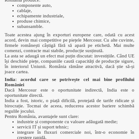
componente auto,
cablaje,
echipamente industriale,
produse chimice,
subansamble.
Toate acestea ajung în exporturi europene care, odată cu acest
acord, devin mai competitive pe piețele Mercosur. Cu alte cuvinte,
firmele românești câștigă fără să apară pe etichetă. Mai multe
comenzi, contracte mai stabile, producție susținută.
La asta se adaugă un efect mai puțin discutat: investițiile. Când UE
își deschide piețe, companiile caută capacități de producție sigure,
în interiorul Uniunii. România rămâne atractivă, dacă știe să-și
joace cartea.
India: acordul care se potrivește cel mai bine profilului
României
Dacă Mercosur este o oportunitate indirectă, India este o
oportunitate directă.
India a fost, istoric, o piață dificilă, protejată de tarife ridicate și
birocrație. Tocmai de aceea, reducerea acestor bariere schimbă
regulile jocului.
Pentru România, avantajele sunt clare:
industrie și componente cu valoare adăugată medie;
servicii IT și suport tehnic;
integrare în fluxuri comerciale noi, într-o economie în
creștere rapidă.