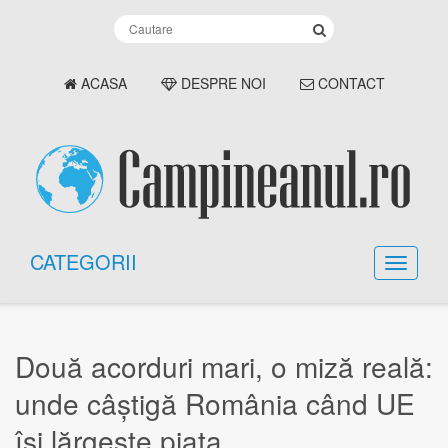
ACASA
DESPRE NOI
CONTACT
CATEGORII
Două acorduri mari, o miză reală:
unde câștigă România când UE
își lărgește piața