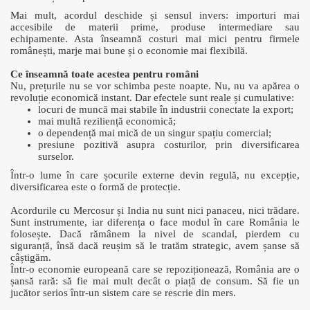
Mai mult, acordul deschide și sensul invers: importuri mai
accesibile de materii prime, produse intermediare sau
echipamente. Asta înseamnă costuri mai mici pentru firmele
românești, marje mai bune și o economie mai flexibilă.
Ce înseamnă toate acestea pentru români
Nu, prețurile nu se vor schimba peste noapte. Nu, nu va apărea o
revoluție economică instant. Dar efectele sunt reale și cumulative:
locuri de muncă mai stabile în industrii conectate la export;
mai multă reziliență economică;
o dependență mai mică de un singur spațiu comercial;
presiune pozitivă asupra costurilor, prin diversificarea
surselor.
Într-o lume în care șocurile externe devin regulă, nu excepție,
diversificarea este o formă de protecție.
Acordurile cu Mercosur și India nu sunt nici panaceu, nici trădare.
Sunt instrumente, iar diferența o face modul în care România le
folosește. Dacă rămânem la nivel de scandal, pierdem cu
siguranță, însă dacă reușim să le tratăm strategic, avem șanse să
câștigăm.
Într-o economie europeană care se repoziționează, România are o
șansă rară: să fie mai mult decât o piață de consum. Să fie un
jucător serios într-un sistem care se rescrie din mers.