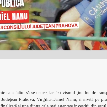
nte ca asfaltul să se usuce, iar festivismul ține loc de tran
Județean Prahova, Virgiliu-Daniel Nanu, îi invită pe pra
finalizată și una dintre cele mai așteptate investiții din estul