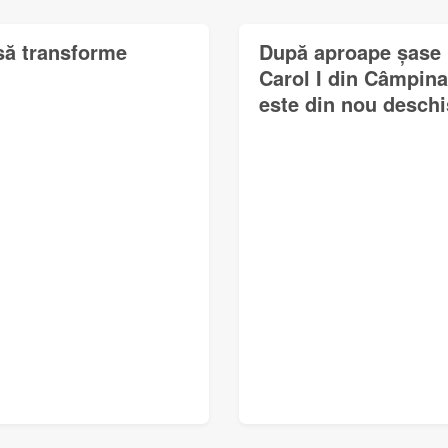
 să transforme
După aproape șase l
Carol I din Câmpina
este din nou deschi