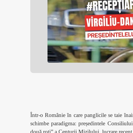
Într-o Românie în care panglicile se taie înai
schimbe paradigma: președintele Consiliului 
două roți” a Centurii Mizilului, lucrare recent 