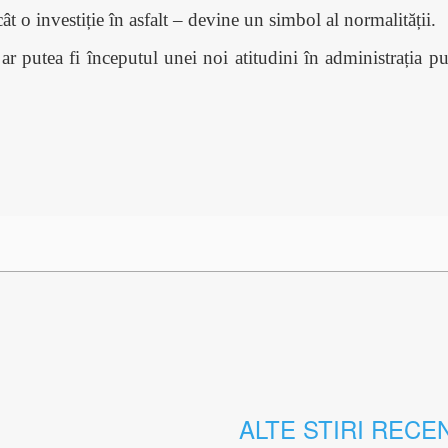
t o investiție în asfalt – devine un simbol al normalității.
r putea fi începutul unei noi atitudini în administrația pub
ALTE STIRI RECE