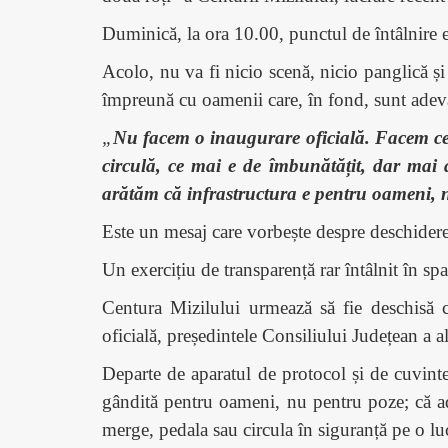
Duminică, la ora 10.00, punctul de întâlnire est
Acolo, nu va fi nicio scenă, nicio panglică și 
împreună cu oamenii care, în fond, sunt adevăra
„
Nu facem o inaugurare oficială. Facem cev
circulă, ce mai e de îmbunătățit, dar ma
arătăm că infrastructura e pentru oameni, n
Este un mesaj care vorbește despre deschidere, î
Un exercițiu de transparență rar întâlnit în sp
Centura Mizilului urmează să fie deschisă ci
oficială, președintele Consiliului Județean a al
Departe de aparatul de protocol și de cuvinte
gândită pentru oameni, nu pentru poze; că adm
merge, pedala sau circula în siguranță pe o lu