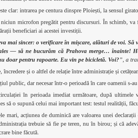
e clar: intrarea pe centura dinspre Ploiești, la sensul girato
niciun microfon pregătit pentru discursuri. În schimb, va fi
ții beneficiari ai acestei investiții.
a mai sincer: o verificare în mișcare, alături de voi. S
i ales — să ne bucurăm că Prahova merge… înainte! Ha
u doar pentru rapoarte. Eu vin pe bicicletă. Voi?
”, a tr
ncredere și o altfel de relație între administrație și cetățea
ațiul public, dar necesar într-o perioadă în care oamenii s-au
rculației în perioada imediat următoare, după ultimele ve
es să o supună celui mai important test: testul realității, făc
le mari, acțiunea de duminică are valoarea unei declarații d
inistrația trebuie să fie pe teren, nu în birou; și că ade
crare bine făcută.