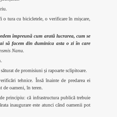
riu.
 o tura cu bicicletele, o verificare în mișcare,
ă vedem împreună cum arată lucrarea, cum se
i să facem din duminica asta o zi în care
ansmis Nanu.
n.
 săturat de promisiuni și rapoarte sclipitoare.
rificări tehnice. Însă înainte de predarea ei
ut de oameni, în teren.
e principiu: că infrastructura publică trebuie
vărata inaugurare este atunci când oamenii pot