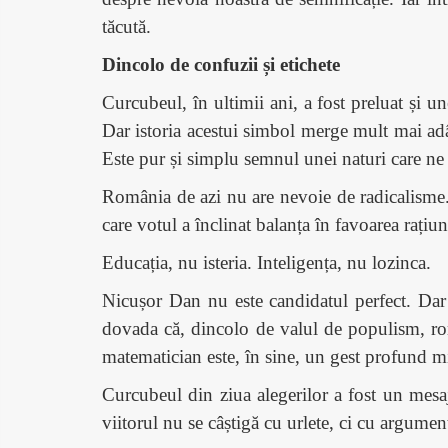
tăcută.
Dincolo de confuzii și etichete
Curcubeul, în ultimii ani, a fost preluat și u
Dar istoria acestui simbol merge mult mai adân
Este pur și simplu semnul unei naturi care ne
România de azi nu are nevoie de radicalisme.
care votul a înclinat balanța în favoarea rațiu
Educația, nu isteria. Inteligența, nu lozinca.
Nicușor Dan nu este candidatul perfect. Dar 
dovada că, dincolo de valul de populism, rom
matematician este, în sine, un gest profund mi
Curcubeul din ziua alegerilor a fost un mesaj
viitorul nu se câștigă cu urlete, ci cu argumen