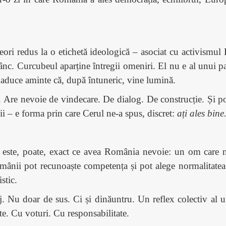
neori redus la o etichetă ideologică – asociat cu activismul 
c. Curcubeul aparține întregii omeniri. El nu e al unui par
 aduce aminte că, după întuneric, vine lumină.
 Are nevoie de vindecare. De dialog. De construcție. Și poa
nii – e forma prin care Cerul ne-a spus, discret:
ați ales bine
este, poate, exact ce avea România nevoie: un om care nu
ânii pot recunoaște competența și pot alege normalitatea. Î
stic.
. Nu doar de sus. Ci și dinăuntru. Un reflex colectiv al u
te. Cu voturi. Cu responsabilitate.