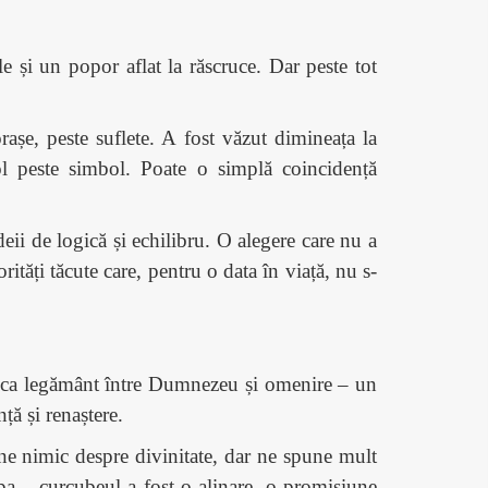
e și un popor aflat la răscruce. Dar peste tot
rașe, peste suflete. A fost văzut dimineața la
ol peste simbol. Poate o simplă coincidență
ii de logică și echilibru. O alegere care nu a
orități tăcute care, pentru o data
în viață
, nu s-
are ca legământ între Dumnezeu și omenire – un
ță și renaștere.
ne nimic despre divinitate, dar ne spune mult
opa – curcubeul a fost o alinare, o promisiune