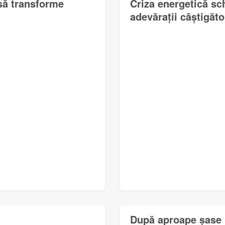
 să transforme
Criza energetică sc
adevărații câștigător
După aproape șase l