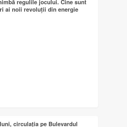
himbă regulile jocului. Cine sunt
i ai noii revoluții din energie
uni, circulația pe Bulevardul