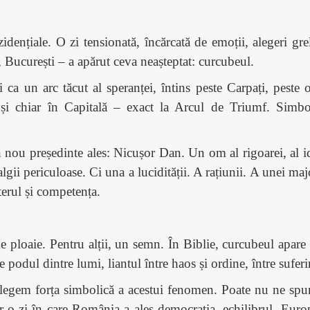
ențiale. O zi tensionată, încărcată de emoții, alegeri grel
 București – a apărut ceva neașteptat: curcubeul.
 ca un arc tăcut al speranței, întins peste Carpați, peste o
 și chiar în Capitală – exact la Arcul de Triumf. Simb
 nou președinte ales: Nicușor Dan. Un om al rigoarei, al ide
algii periculoase. Ci una a lucidității. A rațiunii. A unei maj
cterul și competența.
i de ploaie. Pentru alții, un semn. În Biblie, curcubeul ap
e podul dintre lumi, liantul între haos și ordine, între suferin
legem forța simbolică a acestui fenomen. Poate nu ne spu
tr-o zi în care România a ales democrația, echilibrul, Eur