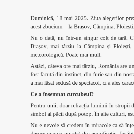
Duminică, 18 mai 2025. Ziua alegerilor prezid
acest zbucium – la Brașov, Câmpina, Ploiești,
Nu o dată, nu într-un singur colț de țară. Ci
Brașov, mai târziu la Câmpina și Ploiești,
meteorologică. Poate mai mult.
Astăzi, câteva ore mai târziu, România are un
fost făcută din instinct, din furie sau din nost
a mai lăsat sedusă de spectacol, ci a ales cara
Ce a însemnat curcubeul?
Pentru unii, doar refracția luminii în stropi
simbol al păcii după potop. În alte culturi, est
Nu e nevoie să credem în miracole ca să înțe
despre nevoia noastră de semnificație. Iar în