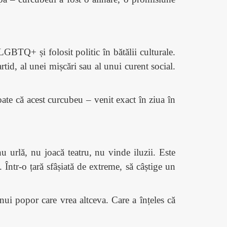
LGBTQ+ și folosit politic în bătălii culturale.
tid, al unei mișcări sau al unui curent social.
te că acest curcubeu – venit exact în ziua în
.
 urlă, nu joacă teatru, nu vinde iluzii. Este
ntr-o țară sfâșiată de extreme, să câștige un
nui popor care vrea altceva. Care a înțeles că