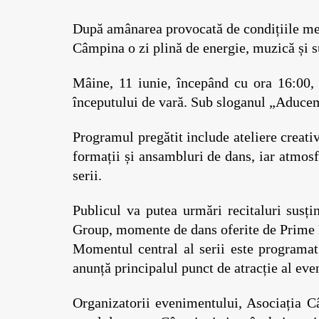
După amânarea provocată de condițiile meteo
Câmpina o zi plină de energie, muzică și s
Mâine, 11 iunie, începând cu ora 16:00, 
începutului de vară. Sub sloganul „Aducem 
Programul pregătit include ateliere creative
formații și ansambluri de dans, iar atmos
serii.
Publicul va putea urmări recitaluri susț
Group, momente de dans oferite de Prime 
Momentul central al serii este programat
anunță principalul punct de atracție al ev
Organizatorii evenimentului, Asociația C