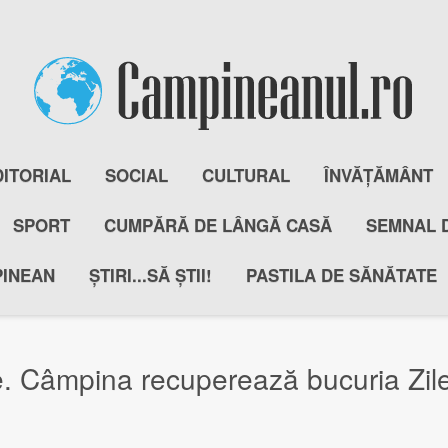
DITORIAL
SOCIAL
CULTURAL
ÎNVĂȚĂMÂNT
SPORT
CUMPĂRĂ DE LÂNGĂ CASĂ
SEMNAL 
PINEAN
ȘTIRI...SĂ ȘTII!
PASTILA DE SĂNĂTATE
. Câmpina recuperează bucuria Zilei