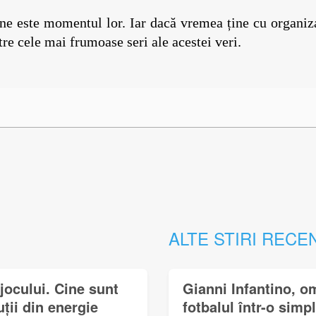
ine este momentul lor. Iar dacă vremea ține cu organiza
re cele mai frumoase seri ale acestei veri.
ALTE STIRI RECE
jocului. Cine sunt
Gianni Infantino, o
uții din energie
fotbalul într-o simp