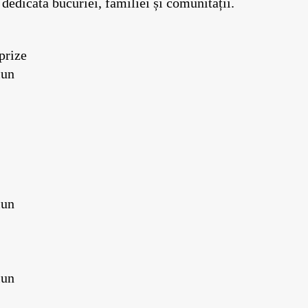
dedicată bucuriei, familiei și comunității.
prize
iun
iun
iun