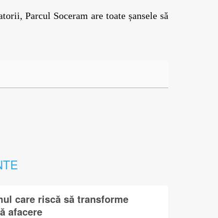
torii, Parcul Soceram are toate șansele să 
NTE
mul care riscă să transforme
lă afacere