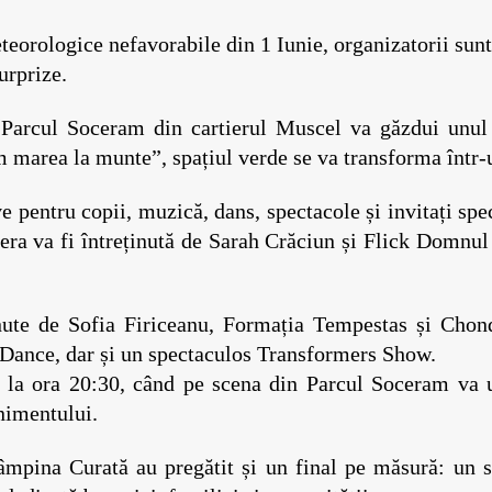
rologice nefavorabile din 1 Iunie, organizatorii sunt pr
urprize.
Parcul Soceram din cartierul Muscel va găzdui unul 
marea la munte”, spațiul verde se va transforma într-u
 pentru copii, muzică, dans, spectacole și invitați specia
fera va fi întreținută de Sarah Crăciun și Flick Domnu
inute de Sofia Firiceanu, Formația Tempestas și Chond
Dance, dar și un spectaculos Transformers Show.
 la ora 20:30, când pe scena din Parcul Soceram va 
enimentului.
âmpina Curată au pregătit și un final pe măsură: un 