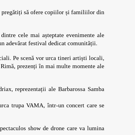
egătiți să ofere copiilor și familiilor din 
dintre cele mai așteptate evenimente ale 
n adevărat festival dedicat comunității.
li. Pe scenă vor urca tineri artiști locali, 
l Rimă, prezenți în mai multe momente ale 
riax, reprezentații ale Barbarossa Samba 
urca trupa VAMA, într-un concert care se 
spectaculos show de drone care va lumina 