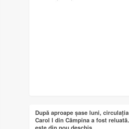
După aproape șase luni, circulați
Carol I din Câmpina a fost reluat
este din nou deschis