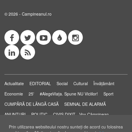
© 2026 - Campineanul.ro
Actualitate
EDITORIAL
Social
Cultural
Învățământ
Economie
25'
#AlegeViața. Spune NU Viciilor!
Sport
CUMPĂRĂ DE LÂNGĂ CASĂ
SEMNAL DE ALARMĂ
ANUNȚURI
POLITIC
CIVIS DIXIT - Vox Câmpinean
Știri...să știi!
Pastila de Sănătate
STUDIO ELECTORAL
Prin utilizarea websiteului nostru sunteţi de acord cu folosirea