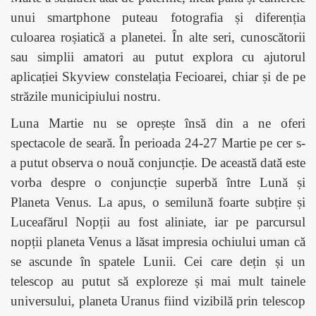
unui smartphone puteau fotografia și diferenția
culoarea roșiatică a planetei. În alte seri, cunoscătorii
sau simplii amatori au putut explora cu ajutorul
aplicației Skyview constelația Fecioarei, chiar și de pe
străzile municipiului nostru.
Luna Martie nu se oprește însă din a ne oferi
spectacole de seară. În perioada 24-27 Martie pe cer s-
a putut observa o nouă conjuncție. De această dată este
vorba despre o conjuncție superbă între Lună și
Planeta Venus. La apus, o semilună foarte subțire și
Luceafărul Nopții au fost aliniate, iar pe parcursul
nopții planeta Venus a lăsat impresia ochiului uman că
se ascunde în spatele Lunii. Cei care dețin și un
telescop au putut să exploreze și mai mult tainele
universului, planeta Uranus fiind vizibilă prin telescop