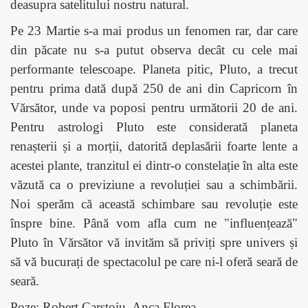
deasupra satelitului nostru natural.
Pe 23 Martie s-a mai produs un fenomen rar, dar care
din păcate nu s-a putut observa decât cu cele mai
performante telescoape. Planeta pitic, Pluto, a trecut
pentru prima dată după 250 de ani din Capricorn în
Vărsător, unde va poposi pentru următorii 20 de ani.
Pentru astrologi Pluto este considerată planeta
renașterii și a morții, datorită deplasării foarte lente a
acestei plante, tranzitul ei dintr-o constelație în alta este
văzută ca o previziune a revoluției sau a schimbării.
Noi sperăm că această schimbare sau revoluție este
înspre bine. Până vom afla cum ne "influențează"
Pluto în Vărsător vă invităm să priviți spre univers și
să vă bucurați de spectacolul pe care ni-l oferă seară de
seară.
Poze: Robert Carstoiu, Anca Florea