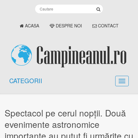
ACASA
DESPRE NOI
CONTACT
CATEGORII
Spectacol pe cerul nopții. Două
evenimente astronomice
importante au putut fi urmărite cu