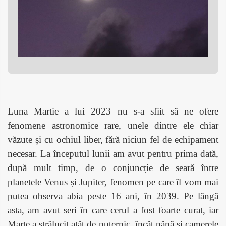
Luna Martie a lui 2023 nu s-a sfiit să ne ofere
fenomene astronomice rare, unele dintre ele chiar
văzute și cu ochiul liber, fără niciun fel de echipament
necesar. La începutul lunii am avut pentru prima dată,
după mult timp, de o conjuncție de seară între
planetele Venus și Jupiter, fenomen pe care îl vom mai
putea observa abia peste 16 ani, în 2039. Pe lângă
asta, am avut seri în care cerul a fost foarte curat, iar
Marte a strălucit atât de puternic, încât până și camerele