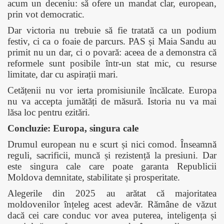
acum un deceniu: să ofere un mandat clar, european,
prin vot democratic.
Dar victoria nu trebuie să fie tratată ca un podium
festiv, ci ca o foaie de parcurs. PAS și Maia Sandu au
primit nu un dar, ci o povară: aceea de a demonstra că
reformele sunt posibile într-un stat mic, cu resurse
limitate, dar cu aspirații mari.
Cetățenii nu vor ierta promisiunile încălcate. Europa
nu va accepta jumătăți de măsură. Istoria nu va mai
lăsa loc pentru ezitări.
Concluzie: Europa, singura cale
Drumul european nu e scurt și nici comod. Înseamnă
reguli, sacrificii, muncă și rezistență la presiuni. Dar
este singura cale care poate garanta Republicii
Moldova demnitate, stabilitate și prosperitate.
Alegerile din 2025 au arătat că majoritatea
moldovenilor înțeleg acest adevăr. Rămâne de văzut
dacă cei care conduc vor avea puterea, inteligența și