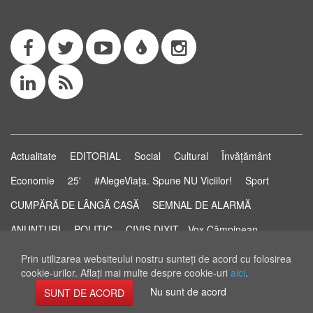
Actualitate
EDITORIAL
Social
Cultural
Învățământ
Economie
25'
#AlegeViața. Spune NU Viciilor!
Sport
CUMPĂRĂ DE LÂNGĂ CASĂ
SEMNAL DE ALARMĂ
ANUNȚURI
POLITIC
CIVIS DIXIT - Vox Câmpinean
Știri...să știi!
Pastila de Sănătate
STUDIO ELECTORAL
Prin utilizarea websiteului nostru sunteţi de acord cu folosirea
cookie-urilor. Aflaţi mai multe despre cookie-uri
aici
.
RSS Feed
Nu sunt de acord
SUNT DE ACORD