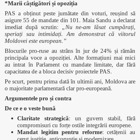
*Marii câștigători și opoziția
PAS a obținut peste jumătate din voturi, reușind să
asigure 55 de mandate din 101. Maia Sandu a declarat
imediat după scrutin:
„Nu ne-am lăsat cumpărați,
speriați sau intimidați. Am demonstrat că viitorul
Moldovei este european.”
Blocurile pro-ruse au strâns în jur de 24% și rămân
principala voce a opoziției. Alte formațiuni mai mici
au intrat în Parlament cu mandate limitate, dar fără
capacitatea de a bloca decisiv proiectele PAS.
Pe scurt, pentru prima dată în ultimii ani, Moldova are
o majoritate parlamentară clar pro-europeană.
Argumentele pro și contra
De ce e o veste bună
Claritate strategică
: un guvern stabil, fără
compromisuri cu forțe ostile integrării europene.
Mandat legitim pentru reforme
: cetățenii au
cerut justiție, anticorupție și modernizare.