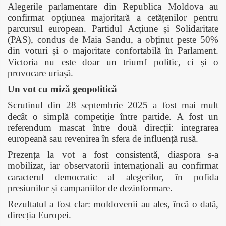
Alegerile parlamentare din Republica Moldova au
confirmat opțiunea majoritară a cetățenilor pentru
parcursul european. Partidul Acțiune și Solidaritate
(PAS), condus de Maia Sandu, a obținut peste 50%
din voturi și o majoritate confortabilă în Parlament.
Victoria nu este doar un triumf politic, ci și o
provocare uriașă.
Un vot cu miză geopolitică
Scrutinul din 28 septembrie 2025 a fost mai mult
decât o simplă competiție între partide. A fost un
referendum mascat între două direcții: integrarea
europeană sau revenirea în sfera de influență rusă.
Prezența la vot a fost consistentă, diaspora s-a
mobilizat, iar observatorii internaționali au confirmat
caracterul democratic al alegerilor, în pofida
presiunilor și campaniilor de dezinformare.
Rezultatul a fost clar: moldovenii au ales, încă o dată,
direcția Europei.