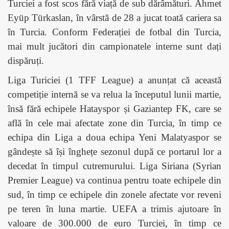
Turciei a fost scos fără viață de sub dărâmături. Ahmet
Eyüp Türkaslan, în vârstă de 28 a jucat toată cariera sa
în Turcia. Conform Federației de fotbal din Turcia,
mai mult jucători din campionatele interne sunt dați
dispăruți.
Liga Turiciei (1 TFF League) a anunțat că această
competiție internă se va relua la începutul lunii martie,
însă fără echipele Hatayspor și Gaziantep FK, care se
află în cele mai afectate zone din Turcia, în timp ce
echipa din Liga a doua echipa Yeni Malatyaspor se
gândește să își înghețe sezonul după ce portarul lor a
decedat în timpul cutremurului. Liga Siriana (Syrian
Premier League) va continua pentru toate echipele din
sud, în timp ce echipele din zonele afectate vor reveni
pe teren în luna martie. UEFA a trimis ajutoare în
valoare de 300.000 de euro Turciei, în timp ce