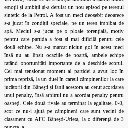
emoții și ambiții și-a derulat un nou episod pe terenul
sintetic de la Petrol. A fost un meci deosebit deoarece
s-a jucat în condiții speciale, pe un teren îmbibat de
apă. Meciul s-a jucat pe o ploaie torențială, motiv
pentru care partida a fost și mai dificilă pentru cele
două echipe. Nu s-a marcat niciun gol în acest meci
însă nu au lipsit ocaziile de poartă, ambele echipe
ratând oportunități importante de a deschide scorul.
Cel mai tensionat moment al partidei a avut loc în
prima repriză, la un duel în careul câmpinenilor la care
jucătorii din Bănești și fanii acestora au cerut acordarea
unui penalty, însă arbitrul nu a acordat penalty pentru
oaspeți. Cele două rivale au terminat la egalitate, 0-0,
scor ce nu-i ajută pe câmpineni care sunt vecini de
clasament cu AFC Bănești-Urleta, la o diferență de 3
puncte. a