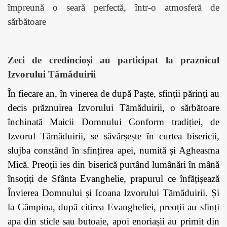
împreună o seară perfectă, într-o atmosferă de
sărbătoare
Zeci de credincioși au participat la praznicul
Izvorului Tămăduirii
În fiecare an, în vinerea de după Paște, sfinții părinți au
decis prăznuirea Izvorului Tămăduirii, o sărbătoare
închinată Maicii Domnului Conform tradiției, de
Izvorul Tămăduirii, se săvârșește în curtea bisericii,
slujba constând în sfințirea apei, numită și Agheasma
Mică. Preoții ies din biserică purtând lumânări în mână
însoțiți de Sfânta Evanghelie, prapurul ce înfățișează
Învierea Domnului și Icoana Izvorului Tămăduirii. Și
la Câmpina, după citirea Evangheliei, preoții au sfinți
apa din sticle sau butoaie, apoi enoriașii au primit din