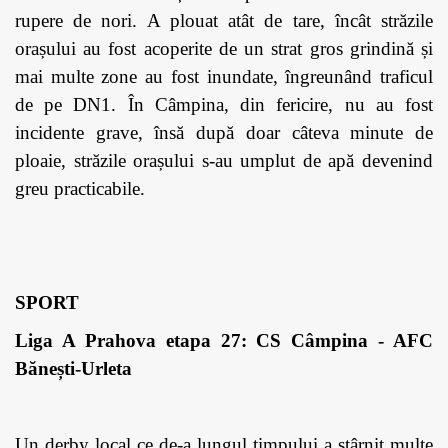
rupere de nori. A plouat atât de tare, încât străzile
orașului au fost acoperite de un strat gros grindină și
mai multe zone au fost inundate, îngreunând traficul
de pe DN1. În Câmpina, din fericire, nu au fost
incidente grave, însă după doar câteva minute de
ploaie, străzile orașului s-au umplut de apă devenind
greu practicabile.
SPORT
Liga A Prahova etapa 27: CS Câmpina - AFC
Bănești-Urleta
Un derby local ce de-a lungul timpului a stârnit multe