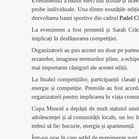
Evenimentul a reunit elevi din școlile și licee
probe individuale. Una dintre noutățile ediție
dezvoltarea bazei sportive din cadrul
Padel C
La eveniment a fost prezentă și Sarah Crăciu
implicați în desfășurarea competiției.
Organizatorii au pus accent nu doar pe partea s
ecranelor, imaginea terenurilor pline, a echipe
mai importante câștiguri ale acestei ediții.
La finalul competițiilor, participanții clasaț
energie și competiție. Premiile au fost acor
organizatorii pentru implicarea în viața comuni
Cupa Muscel a depășit de mult statutul unei 
adolescenței și al comunității locale, un loc în
trebui să fie: bucurie, energie și apartenență.
Într-un oraș în care astfel de evenimente sunt