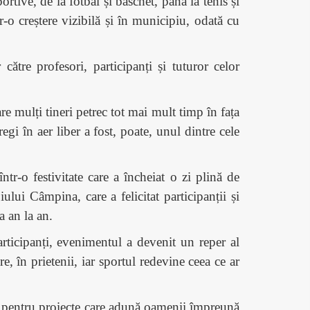
rtive, de la fotbal și baschet, până la tenis și
r-o creștere vizibilă și în municipiu, odată cu
ătre profesori, participanți și tuturor celor
re mulți tineri petrec tot mai mult timp în fața
egi în aer liber a fost, poate, unul dintre cele
ntr-o festivitate care a încheiat o zi plină de
piului C
âmpina,
care a felicitat participanții și
a an la an.
rticipanți, evenimentul a devenit un reper al
re, în prietenii, iar sportul redevine ceea ce ar
res pentru proiecte care adună oamenii împreună