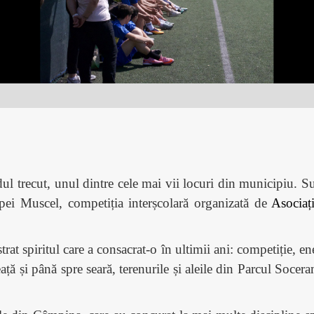
trecut, unul dintre cele mai vii locuri din municipiu. Sute 
upei Muscel, competiția interșcolară organizată de
Asociaț
rat spiritul care a consacrat-o în ultimii ani: competiție, ene
ță și până spre seară, terenurile și aleile din Parcul Socer