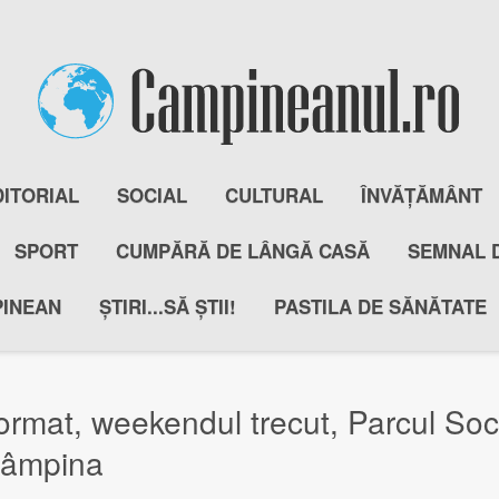
DITORIAL
SOCIAL
CULTURAL
ÎNVĂȚĂMÂNT
SPORT
CUMPĂRĂ DE LÂNGĂ CASĂ
SEMNAL 
PINEAN
ȘTIRI...SĂ ȘTII!
PASTILA DE SĂNĂTATE
mat, weekendul trecut, Parcul Socer
 Câmpina