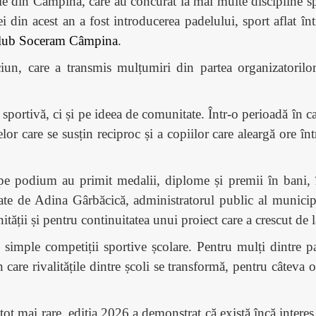
le din Câmpina, care au concurat la mai multe discipline spo
i din acest an a fost introducerea padelului, sport aflat înt
lub Soceram Câmpina
.
n, care a transmis mulțumiri din partea organizatorilor c
portivă, ci și pe ideea de comunitate. Într-o perioadă în ca
lor care se susțin reciproc și a copiilor care aleargă ore într
i pe podium au primit medalii, diplome și premii în bani, î
date de Adina Gârbăcică, administratorul public al munici
tății și pentru continuitatea unui proiect care a crescut de l
simple competiții sportive școlare. Pentru mulți dintre pa
 care rivalitățile dintre școli se transformă, pentru câteva o
 tot mai rare, ediția 2026 a demonstrat că există încă inte