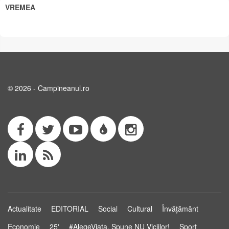
VREMEA
© 2026 - Campineanul.ro
Actualitate
EDITORIAL
Social
Cultural
Învățământ
Economie
25'
#AlegeViața. Spune NU Viciilor!
Sport