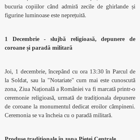
bucuria copiilor când admiră zecile de ghirlande și
figurine luminoase este neprețuită.
1 Decembrie - slujbă religioasă, depunere de
coroane și paradă militară
Joi, 1 decembrie,
î
ncepând cu ora 13:30 în Parcul de
la Soldat, sau la "Notariate" cum mai este cunoscută
zona, Ziua Națională a României va fi marcată printr-o
ceremonie religioasă, urmată de tradiționala depunere
de coroane la monumentul dedicat eroilor câmpineni.
Ceremonia se va încheia cu o paradă militară.
Produse tradiționale în zona Pieței Centrale