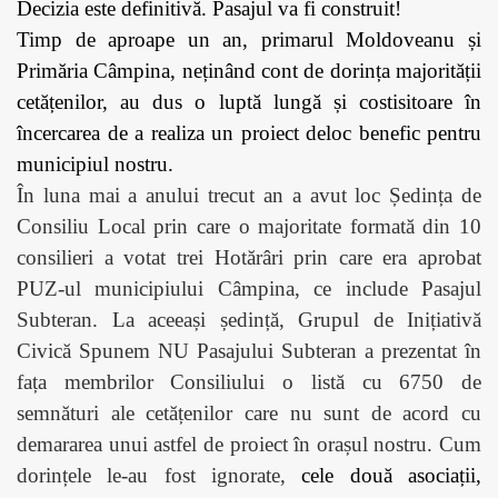
Decizia este definitivă. Pasajul va fi construit!
Timp de aproape un an, primarul Moldoveanu și
Primăria Câmpina, neținând cont de dorința majorității
cetățenilor, au dus o luptă lungă și costisitoare în
încercarea de a realiza un proiect deloc benefic pentru
municipiul nostru.
În luna mai a anului trecut an a avut loc Ședința de
Consiliu Local prin care o majoritate formată din 10
consilieri a votat trei Hotărâri prin care era aprobat
PUZ-ul municipiului Câmpina, ce include Pasajul
Subteran. La aceeași ședință, Grupul de Inițiativă
Civică Spunem NU Pasajului Subteran a prezentat în
fața membrilor Consiliului o listă cu 6750 de
semnături ale cetățenilor care nu sunt de acord cu
demararea unui astfel de proiect în orașul nostru. Cum
dorințele le-au fost ignorate,
cele două asociații,