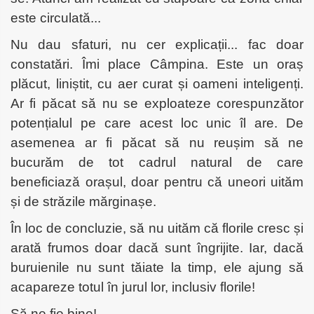
este circulată...
Nu dau sfaturi, nu cer explicații... fac doar
constatări. Îmi place Câmpina. Este un oraș
plăcut, liniștit, cu aer curat și oameni inteligenți.
Ar fi păcat să nu se exploateze corespunzător
potențialul pe care acest loc unic îl are. De
asemenea ar fi păcat să nu reușim să ne
bucurăm de tot cadrul natural de care
beneficiază orașul, doar pentru că uneori uităm
și de străzile mărginașe.
În loc de concluzie, să nu uităm că florile cresc și
arată frumos doar dacă sunt îngrijite. Iar, dacă
buruienile nu sunt tăiate la timp, ele ajung să
acapareze totul în jurul lor, inclusiv florile!
Să ne fie bine!