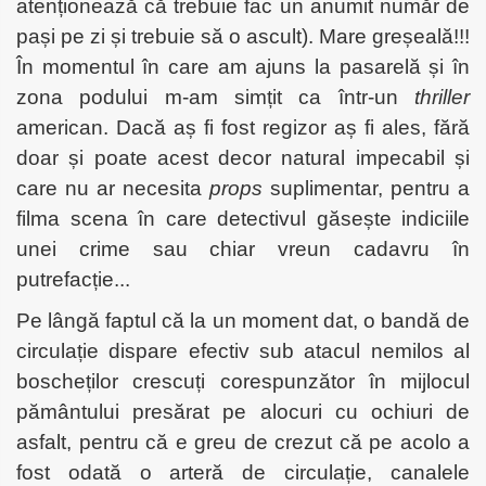
atenționează că trebuie fac un anumit număr de
pași pe zi și trebuie să o ascult). Mare greșeală!!!
În momentul în care am ajuns la pasarelă și în
zona podului m-am simțit ca într-un
thriller
american. Dacă aș fi fost regizor aș fi ales, fără
doar și poate acest decor natural impecabil și
care nu ar necesita
props
suplimentar, pentru a
filma scena în care detectivul găsește indiciile
unei crime sau chiar vreun cadavru în
putrefacție...
Pe lângă faptul că la un moment dat, o bandă de
circulație dispare efectiv sub atacul nemilos al
boscheților crescuți corespunzător în mijlocul
pământului presărat pe alocuri cu ochiuri de
asfalt, pentru că e greu de crezut că pe acolo a
fost odată o arteră de circulație, canalele