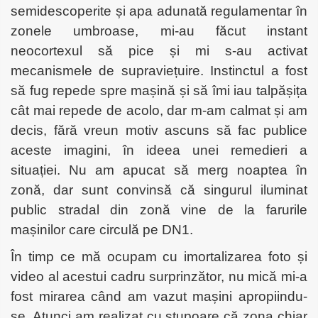
semidescoperite și apa adunată regulamentar în
zonele umbroase, mi-au făcut instant
neocortexul să pice și mi s-au activat
mecanismele de supraviețuire. Instinctul a fost
să fug repede spre mașină și să îmi iau talpășița
cât mai repede de acolo, dar m-am calmat și am
decis, fără vreun motiv ascuns să fac publice
aceste imagini, în ideea unei remedieri a
situației. Nu am apucat să merg noaptea în
zonă, dar sunt convinsă că singurul iluminat
public stradal din zonă vine de la farurile
mașinilor care circulă pe DN1.
În timp ce mă ocupam cu imortalizarea foto și
video al acestui cadru surprinzător, nu mică mi-a
fost mirarea când am vazut mașini apropiindu-
se. Atunci am realizat cu stupoare că zona chiar