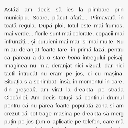
Ast
ăzi am decis să ies la plimbare prin
municipiu. Soare, plăcut afară... Primavară în
toată regula. După ploi, totul este mai frumos,
mai verde... florile sunt mai colorate, copacii mai
înfrunziți... și buruieni mai mari și mai multe. Nu
m-au deranjat foarte tare, în primă fază, pentru
ca păreau a da o stare
boho
întregului peisaj.
Imaginea nu m-a deranjat nici vizual, dar nici
tactil întrucât nu eram pe jos, ci cu mașina.
Situația s-a schimbat
însă, în momentul în care,
din greșeală am virat la dreapta, pe strada
Ciocârliei
.
Am decis totuși să continui drumul
pentru că nu părea foarte populată zona și am
crezut că pot trage mașina pe dreapta să merg
puțin pe jos (am o aplicație pe telefon, care mă