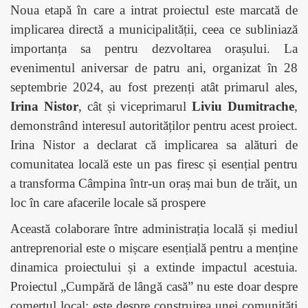
Noua etapă în care a intrat proiectul este marcată de
implicarea directă a municipalității, ceea ce subliniază
importanța sa pentru dezvoltarea orașului. La
evenimentul aniversar de patru ani, organizat în 28
septembrie 2024, au fost prezenți atât primarul ales,
Irina Nistor
, cât și viceprimarul
Liviu Dumitrache
,
demonstrând interesul autorităților pentru acest proiect.
Irina Nistor a declarat că implicarea sa alături de
comunitatea locală este un pas firesc și esențial pentru
a transforma Câmpina într-un oraș mai bun de trăit, un
loc în care afacerile locale să prospere
Această colaborare între administrația locală și mediul
antreprenorial este o mișcare esențială pentru a menține
dinamica proiectului și a extinde impactul acestuia.
Proiectul „Cumpără de lângă casă” nu este doar despre
comerțul local; este despre construirea unei comunități