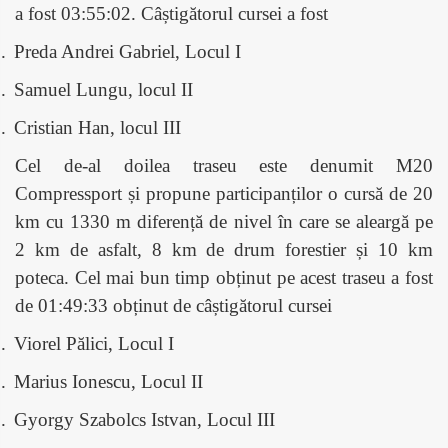
a fost 03:55:02. Câștigătorul cursei a fost
.
Preda Andrei Gabriel, Locul I
.
Samuel Lungu, locul II
.
Cristian Han, locul III
Cel de-al doilea traseu este denumit M20
Compressport și propune participanților o cursă de 20
km cu 1330 m diferență de nivel în care se aleargă pe
2 km de asfalt, 8 km de drum forestier și 10 km
poteca. Cel mai bun timp obținut pe acest traseu a fost
de 01:49:33 obținut de câștigătorul cursei
.
Viorel Pălici, Locul I
.
Marius Ionescu, Locul II
.
Gyorgy Szabolcs Istvan, Locul III