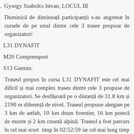
.
Gyorgy Szabolcs Istvan, LOCUL III
Duminică de dimineață participanții s-au angrenat în
cursele de pe unul dintre cele 3 trasee propuse de
organizatori:
L31 DYNAFIT
M20 Compressport
S13 Garmin.
Traseul propus în cursa L31 DYNAFIT este cel mai
dificil și mai complex traseu dintre cele 3 propuse de
organizatori. Se desfășoară pe o distanță de 31.8 km și
2190 m diferență de nivel. Traseul propune alergare pe
3 km de astfalt, 10 km drum forestier, 16 km potecă
de munte și 2 km creastă alpină. Traseul a fost parcurs
în cel mai scurt
timp în 02:52:59 iar cel mai lung timp