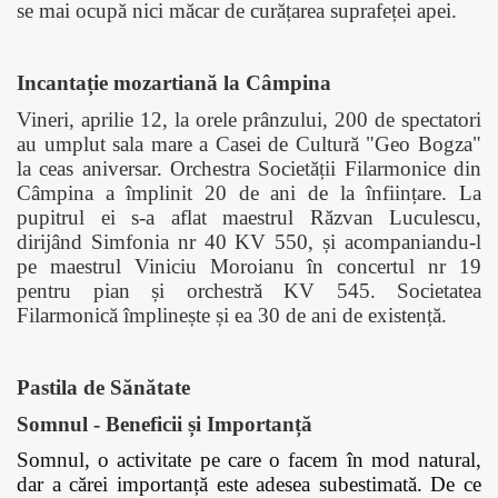
se mai ocupă nici măcar de curățarea suprafeței apei.
Incantație mozartiană la Câmpina
Vineri, aprilie 12, la orele prânzului, 200 de spectatori
au umplut sala mare a Casei de Cultură "Geo Bogza"
la ceas aniversar. Orchestra Societății Filarmonice din
Câmpina a împlinit 20 de ani de la înființare. La
pupitrul ei s-a aflat maestrul Răzvan Luculescu,
dirijând Simfonia nr 40 KV 550, și acompaniandu-l
pe maestrul Viniciu Moroianu în concertul nr 19
pentru pian și orchestră KV 545. Societatea
Filarmonică împlinește și ea 30 de ani de existență.
Pastila de Sănătate
Somnul - Beneficii și Importanță
Somnul, o activitate pe care o facem în mod natural,
dar a cărei importanță este adesea subestimată. De ce