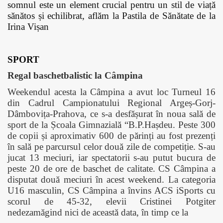
somnul este un element crucial pentru un stil de viață
sănătos și echilibrat, aflăm la Pastila de Sănătate de la
Irina Vișan
SPORT
Regal baschetbalistic la Câmpina
Weekendul acesta la Câmpina a avut loc Turneul 16
din Cadrul Campionatului Regional Argeș-Gorj-
Dâmbovița-Prahova, ce s-a desfășurat în noua sală de
sport de la Școala Gimnazială “B.P.Hașdeu. Peste 300
de copii și aproximativ 600 de părinți au fost prezenți
în sală pe parcursul celor două zile de competiție. S-au
jucat 13 meciuri, iar spectatorii s-au putut bucura de
peste 20 de ore de baschet de calitate. CS Câmpina a
disputat două meciuri în acest weekend. La categoria
U16 masculin, CS Câmpina a învins ACS iSports cu
scorul de 45-32, elevii Cristinei Potgiter
nedezamăgind nici de această data, în timp ce la