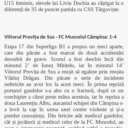
U15 feminin, elevele lui Liviu Dochia au câștigat la o
diferență de 35 de puncte partida cu CSS Târgoviște.
Viitorul Provița de Sus - FC Muscelul Câmpina: 1-4
Etapa 17 din Superliga B1 a propus un meci aparte,
care din păcate a fost marcat de două accidentări
deosebit de grave. Scorul a fost deschis încă din
minutul 2’ de Ionuț Mititelu, iar în minutul 14’
Viitorul Provița de Sus a reușit să egaleze prin reușita
Vlăduț Drăgan. Din păcate o serie de incidente
nefericite au avut loc la acest meci. În prima repriză
portarul gazdelor s-a ales cu o fractură, după ce un
coechipier a căzut peste mâna acestuia, iar în repriza a
doua Laurențiu Albu, atacantul echipei din Câmpina s-
a lovit la cap în urma unei contre violente și și-a
pierdut cunoștința. Din fericire atât medicul gazdelor,
cât și jucătorii și medicul celor de la FC Muscelul, au