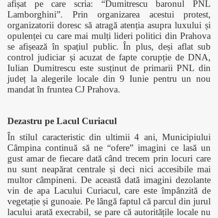
afișat pe care scria: “Dumitrescu baronul PNL
Lamborghini”. Prin organizarea acestui protest,
organizatorii doresc să atragă atenția asupra luxului și
opulenței cu care mai mulți lideri politici din Prahova
se afișează în spațiul public. În plus, deși aflat sub
control judiciar și acuzat de fapte corupție de DNA,
Iulian Dumitrescu este susținut de primarii PNL din
județ la alegerile locale din 9 Iunie pentru un nou
mandat în fruntea CJ Prahova.
Dezastru pe Lacul Curiacul
În stilul caracteristic din ultimii 4 ani, Municipiului
Câmpina continuă să ne “ofere” imagini ce lasă un
gust amar de fiecare dată când trecem prin locuri care
nu sunt neapărat centrale și deci nici accesibile mai
multor câmpineni.
De această dată imagini dezolante
vin de apa Lacului Curiacul, care este împânzită de
vegetație și gunoaie. Pe lângă faptul că parcul din jurul
lacului arată execrabil, se pare că autoritățile locale nu