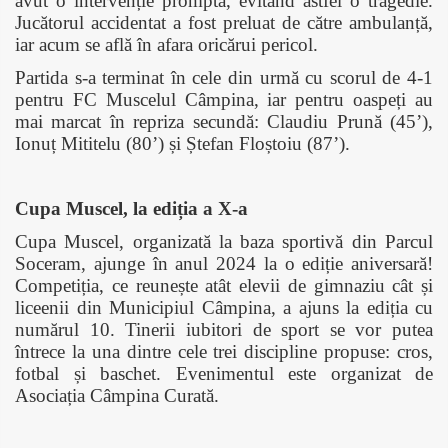
avut o intervenție promptă, evitând astfel o tragedie.
Jucătorul accidentat a fost preluat de către ambulanță,
iar acum se află în afara oricărui pericol.
Partida s-a terminat în cele din urmă cu scorul de 4-1
pentru FC Muscelul Câmpina, iar pentru oaspeți au
mai marcat în repriza secundă: Claudiu Prună (45’),
Ionuț Mititelu (80’) și Ștefan Floștoiu (87’).
Cupa Muscel, la ediția a X-a
Cupa Muscel, organizată la baza sportivă din Parcul
Soceram, ajunge în anul 2024 la o ediție aniversară!
Competiția, ce reunește atât elevii de gimnaziu cât și
liceenii din Municipiul Câmpina, a ajuns la ediția cu
numărul 10. Tinerii iubitori de sport se vor putea
întrece la una dintre cele trei discipline propuse: cros,
fotbal și baschet. Evenimentul este organizat de
Asociația Câmpina Curată.