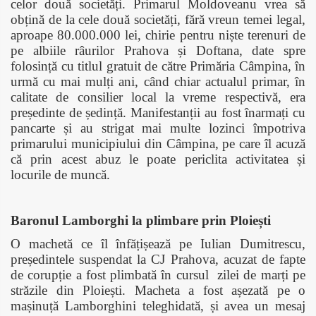
celor două societăți. Primarul Moldoveanu vrea să
obțină de la cele două societăți, fără vreun temei legal,
aproape 80.000.000 lei, chirie pentru niște terenuri de
pe albiile râurilor Prahova și Doftana, date spre
folosință cu titlul gratuit de către Primăria Câmpina, în
urmă cu mai mulți ani, când chiar actualul primar, în
calitate de consilier local la vreme respectivă, era
președinte de ședință.
Manifestanții au fost înarmați cu
pancarte și au strigat mai multe lozinci împotriva
primarului municipiului din Câmpina, pe care îl acuză
că prin acest abuz le poate periclita activitatea și
locurile de muncă.
Baronul Lamborghi la plimbare prin Ploiești
O machetă ce îl înfățișează pe Iulian Dumitrescu,
președintele suspendat la CJ Prahova, acuzat de fapte
de corupție a fost plimbată în cursul zilei de marți pe
străzile din Ploiești. Macheta a fost așezată pe o
mașinuță Lamborghini teleghidată, și avea un mesaj