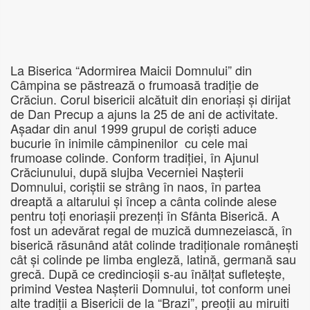
La Biserica “Adormirea Maicii Domnului” din
Câmpina se păstrează o frumoasă tradiție de
Crăciun. Corul bisericii alcătuit din enoriași și dirijat
de Dan Precup a ajuns la 25 de ani de activitate.
Așadar din anul 1999 grupul de coriști aduce
bucurie în inimile câmpinenilor cu cele mai
frumoase colinde. Conform tradiției, în Ajunul
Crăciunului, după slujba Vecerniei Nașterii
Domnului, coriștii se strâng în naos, în partea
dreaptă a altarului și încep a cânta colinde alese
pentru toți enoriașii prezenți în Sfânta Biserică. A
fost un adevărat regal de muzică dumnezeiască, în
biserică răsunând atât colinde tradiționale românești
cât și colinde pe limba engleză, latină, germană sau
grecă. După ce credincioșii s-au înălțat sufletește,
primind Vestea Nașterii Domnului, tot conform unei
alte tradiții a Bisericii de la “Brazi”, preoții au miruiti