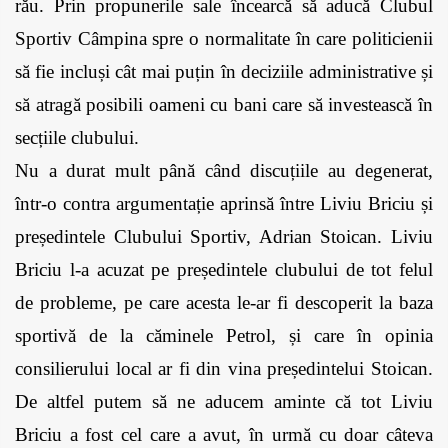
rău. Prin propunerile sale încearcă să aducă Clubul 
Sportiv Câmpina spre o normalitate în care politicienii 
să fie incluși cât mai puțin în deciziile administrative și 
să atragă posibili oameni cu bani care să investească în 
secțiile clubului.
Nu a durat mult până când discuțiile au degenerat, 
într-o contra argumentație aprinsă între Liviu Briciu și 
președintele Clubului Sportiv, Adrian Stoican. Liviu 
Briciu l-a acuzat pe președintele clubului de tot felul 
de probleme, pe care acesta le-ar fi descoperit la baza 
sportivă de la căminele Petrol, și care în opinia 
consilierului local ar fi din vina președintelui Stoican. 
De altfel putem să ne aducem aminte că tot Liviu 
Briciu a fost cel care a avut, în urmă cu doar câteva 