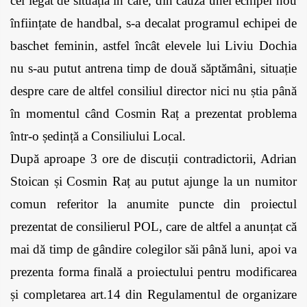
cel legat de situația în care, din cauza unei echipei nou 
înființate de handbal, s-a decalat programul echipei de 
baschet feminin, astfel încât elevele lui Liviu Dochia 
nu s-au putut antrena timp de două săptămâni, situație 
despre care de altfel consiliul director nici nu știa până 
în momentul când Cosmin Raț a prezentat problema 
într-o ședință a Consiliului Local. 
După aproape 3 ore de discuții contradictorii, Adrian 
Stoican și Cosmin Raț au putut ajunge la un numitor 
comun referitor la anumite puncte din proiectul 
prezentat de consilierul POL, care de altfel a anunțat că 
mai dă timp de gândire colegilor săi până luni, apoi va 
prezenta forma finală a proiectului pentru modificarea 
și completarea art.14 din Regulamentul de organizare 