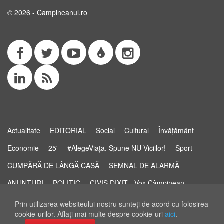
© 2026 - Campineanul.ro
Actualitate
EDITORIAL
Social
Cultural
Învățământ
Economie
25'
#AlegeViața. Spune NU Viciilor!
Sport
CUMPĂRĂ DE LÂNGĂ CASĂ
SEMNAL DE ALARMĂ
ANUNȚURI
POLITIC
CIVIS DIXIT - Vox Câmpinean
Știri...să știi!
Pastila de Sănătate
STUDIO ELECTORAL
Prin utilizarea websiteului nostru sunteţi de acord cu folosirea
cookie-urilor. Aflaţi mai multe despre cookie-uri
aici
.
RSS Feed