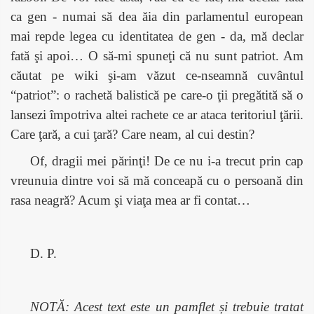
ca gen - numai să dea ăia din parlamentul european
mai repde legea cu identitatea de gen - da, mă declar
fată şi apoi… O să-mi spuneţi că nu sunt patriot. Am
căutat pe wiki şi-am văzut ce-nseamnă cuvântul
“patriot”: o rachetă balistică pe care-o ţii pregătită să o
lansezi împotriva altei rachete ce ar ataca teritoriul ţării.
Care ţară, a cui ţară? Care neam, al cui destin?
Of, dragii mei părinţi! De ce nu i-a trecut prin cap
vreunuia dintre voi să mă conceapă cu o persoană din
rasa neagră? Acum şi viaţa mea ar fi contat…
D. P.
NOTĂ: Acest text este un pamflet și trebuie tratat