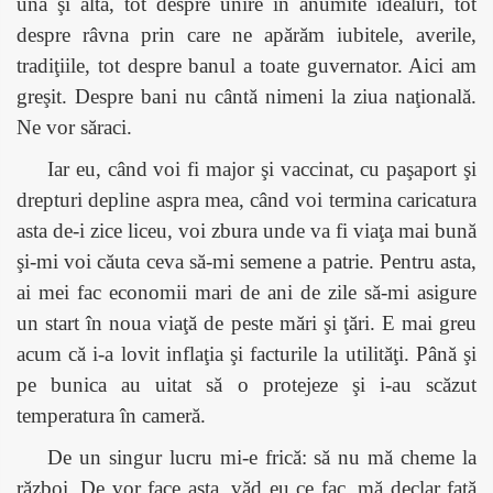
una şi alta, tot despre unire în anumite idealuri, tot
despre râvna prin care ne apărăm iubitele, averile,
tradiţiile, tot despre banul a toate guvernator. Aici am
greşit. Despre bani nu cântă nimeni la ziua naţională.
Ne vor săraci.
Iar eu, când voi fi major şi vaccinat, cu paşaport şi
drepturi depline aspra mea, când voi termina caricatura
asta de-i zice liceu, voi zbura unde va fi viaţa mai bună
şi-mi voi căuta ceva să-mi semene a patrie. Pentru asta,
ai mei fac economii mari de ani de zile să-mi asigure
un start în noua viaţă de peste mări şi ţări. E mai greu
acum că i-a lovit inflaţia şi facturile la utilităţi. Până şi
pe bunica au uitat să o protejeze şi i-au scăzut
temperatura în cameră.
De un singur lucru mi-e frică: să nu mă cheme la
război. De vor face asta, văd eu ce fac, mă declar fată