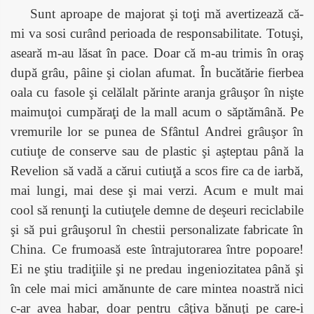
Sunt aproape de majorat şi toţi mă avertizează că-
mi va sosi curând perioada de responsabilitate. Totuşi,
aseară m-au lăsat în pace. Doar că m-au trimis în oraş
după grâu, pâine şi ciolan afumat. În bucătărie fierbea
oala cu fasole şi celălalt părinte aranja grâuşor în nişte
maimuţoi cumpăraţi de la mall acum o săptămână. Pe
vremurile lor se punea de Sfântul Andrei grâuşor în
cutiuţe de conserve sau de plastic şi aşteptau până la
Revelion să vadă a cărui cutiuţă a scos fire ca de iarbă,
mai lungi, mai dese şi mai verzi. Acum e mult mai
cool să renunţi la cutiuţele demne de deşeuri reciclabile
şi să pui grâuşorul în chestii personalizate fabricate în
China. Ce frumoasă este întrajutorarea între popoare!
Ei ne ştiu tradiţiile şi ne predau ingeniozitatea până şi
în cele mai mici amănunte de care mintea noastră nici
c-ar avea habar, doar pentru câţiva bănuţi pe care-i