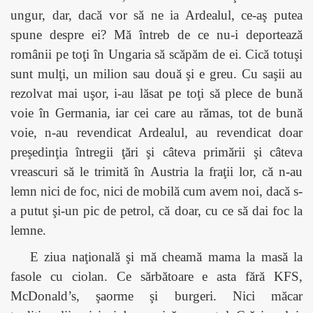
ungur, dar, dacă vor să ne ia Ardealul, ce-aş putea
spune despre ei? Mă întreb de ce nu-i deportează
românii pe toţi în Ungaria să scăpăm de ei. Cică totuşi
sunt mulţi, un milion sau două şi e greu. Cu saşii au
rezolvat mai uşor, i-au lăsat pe toţi să plece de bună
voie în Germania, iar cei care au rămas, tot de bună
voie, n-au revendicat Ardealul, au revendicat doar
preşedinţia întregii ţări şi câteva primării şi câteva
vreascuri să le trimită în Austria la fraţii lor, că n-au
lemn nici de foc, nici de mobilă cum avem noi, dacă s-
a putut şi-un pic de petrol, că doar, cu ce să dai foc la
lemne.
E ziua naţională şi mă cheamă mama la masă la
fasole cu ciolan. Ce sărbătoare e asta fără KFS,
McDonald’s, şaorme şi burgeri. Nici măcar