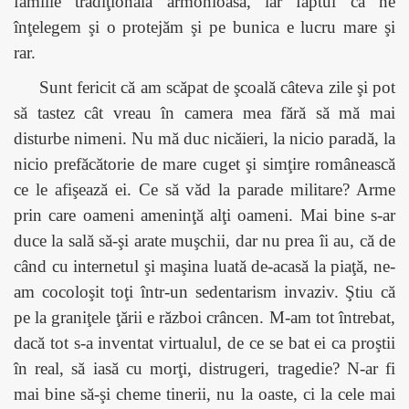
familie tradiţională armonioasă, iar faptul că ne
înţelegem şi o protejăm şi pe bunica e lucru mare şi
rar.
Sunt fericit că am scăpat de şcoală câteva zile şi pot
să tastez cât vreau în camera mea fără să mă mai
disturbe nimeni. Nu mă duc nicăieri, la nicio paradă, la
nicio prefăcătorie de mare cuget şi simţire românească
ce le afişează ei. Ce să văd la parade militare? Arme
prin care oameni ameninţă alţi oameni. Mai bine s-ar
duce la sală să-şi arate muşchii, dar nu prea îi au, că de
când cu internetul şi maşina luată de-acasă la piaţă, ne-
am cocoloşit toţi într-un sedentarism invaziv. Ştiu că
pe la graniţele ţării e război crâncen. M-am tot întrebat,
dacă tot s-a inventat virtualul, de ce se bat ei ca proştii
în real, să iasă cu morţi, distrugeri, tragedie? N-ar fi
mai bine să-şi cheme tinerii, nu la oaste, ci la cele mai