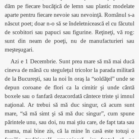
dăm pe fiecare bucăţică de lemn sau plastic modelate
aparte pentru fiecare nevoie sau nevoinţă. Românul s-a
născut poet; doar n-o să se îndeletnicească el cu făcutul
de scobitori sau papuci sau figurine. Reţineţi, vă rog:
sunt din neam de poeţi, nu de manufacturieri sau
meşteşugari.
Azi e 1 Decembrie. Sunt prea mare să mă mai ducă
cineva de mână cu steguleţul tricolor la parada militară
de la Bucureşti, sau la noi în oraş la “soldăţel” unde se
depun coroane de flori ca la cimitir şi unde cântă
boxele sau o fanfară dezacordată cântece triste şi imnul
naţional. Ar trebui să mă duc singur, că acum sunt
mare, “să mă simt şi să mă duc singur”, cum spune
părintele unu, sau doi, nu mai ştiu care, de fapt tata sau
mama, mai bine zis, că la mine în casă este totuşi o