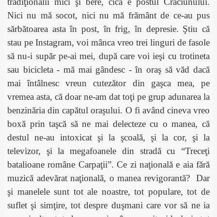
tradiţionalii mici şi bere, cică e postul Crăciunului.
Nici nu mă socot, nici nu mă frământ de ce-au pus
sărbătoarea asta în post, în frig, în depresie. Ştiu că
stau pe Instagram, voi mânca vreo trei linguri de fasole
să nu-i supăr pe-ai mei, după care voi ieşi cu trotineta
sau bicicleta - mă mai gândesc - în oraş să văd dacă
mai întâlnesc vreun cutezător din gaşca mea, pe
vremea asta, că doar ne-am dat toţi pe grup adunarea la
benzinăria din capătul oraşului. O fi având cineva vreo
boxă prin taşcă să ne mai delecteze cu o manea, că
destul ne-au intoxicat şi la şcoală, şi la cor, şi la
televizor, şi la megafoanele din stradă cu “Treceţi
batalioane române Carpaţii”. Ce zi naţională e aia fără
muzică adevărat naţională, o manea revigorantă?
Dar
şi manelele sunt tot ale noastre, tot populare, tot de
suflet şi simţire, tot despre duşmani care vor să ne ia