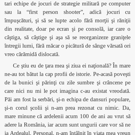
tari echipe de jocuri de strategie militară pe computer
sau la “first person shooter”, adică jocuri cu
împuşcături, şi să se lupte acolo fără morţii şi răniţii
din realitate, doar pe ecran şi pe consolă, iar care o
câştiga, să câştige şi aşa să se reorganizeze graniţele
întregii lumi, fără măcar o picătură de sânge vărsată ori
vreo cărămidă dislocată.
Ce ştiu eu de ţara mea şi ziua ei naţională? În mare
ne-au tot bătut la cap profii de istorie. Pe-acasă poveşti
de la bunici şi părinţi cu zile sumbre şi crâncene pe
care nici nu mi le pot imagina c-au existat vreodată.
Păi am fost la serbări, şi-n echipa de dansuri populare,
şi-n corul şcolii şi n-am prea rezonat cu nimic. Da,
mare minune că ardelenii acum 100 de ani au vrut să
adere la România, iar acum sunt ungurii care vor să ne
ia Ardealul. Personal, n-am întâlnit în viaţa mea vreun