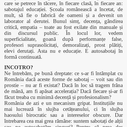
care se petrece în tăcere, în fiecare clasă, în fiecare an:
sabotajul educației. Școala românească a încetat, de
mult, să fie o fabrică de oameni și a devenit un
laborator al derutei. Bunul simț, decența, gândirea
critică, empatia – toate au fost exilate din manuale și
din discursul public. În locul lor, vedem
superficialitate, goană după performanțe false,
profesori suprasolicitați, demoralizați, prost plătiți,
elevi derutați. Asta nu e educație. E autosabotaj în
formă continuată.
INCOTRO?
Ne întrebăm, pe bună dreptate: ce s-ar fi întâmplat cu
România dacă aceste forme de sabotaj – voit sau din
prostie – nu ar fi existat? Dacă în loc s
ă tragem
frâna
de mână, am fi apăsat accelerația? Dacă fiecare și-ar fi
făcut treaba cu minimă decență și profesionalism?
România de azi e un mecanism gripat. Instituțiile nu
mai lucrează în slujba cetățeanului, ci în slujba
haosului birocratic sau a intereselor obscure. Dar
întrebarea cea mai grea rămâne: suntem sabotați de alții
sau ne autosabotăm singuri? Pentru că prea des