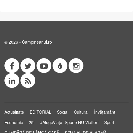
© 2026 - Campineanul.ro
Actualitate
EDITORIAL
Social
Cultural
Învățământ
Economie
25'
#AlegeViața. Spune NU Viciilor!
Sport
CUMPĂRĂ DE LÂNGĂ CASĂ
SEMNAL DE ALARMĂ