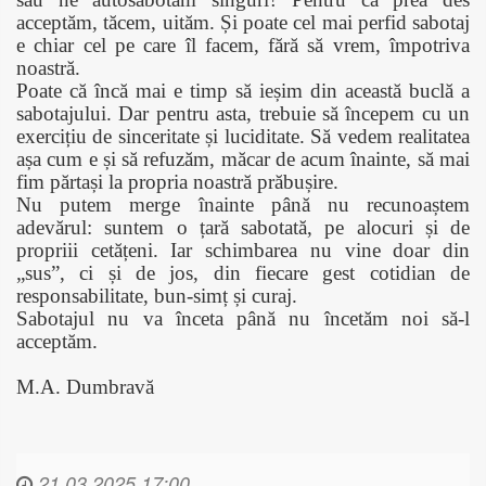
acceptăm, tăcem, uităm. Și poate cel mai perfid sabotaj
e chiar cel pe care îl facem, fără să vrem, împotriva
noastră.
Poate că încă mai e timp să ieșim din această buclă a
sabotajului. Dar pentru asta, trebuie să începem cu un
exercițiu de sinceritate și luciditate. Să vedem realitatea
așa cum e și să refuzăm, măcar de acum înainte, să mai
fim părtași la propria noastră prăbușire.
Nu putem merge înainte până nu recunoaștem
adevărul: suntem o țară sabotată, pe alocuri și de
propriii cetățeni. Iar schimbarea nu vine doar din
„sus”, ci și de jos, din fiecare gest cotidian de
responsabilitate, bun-simț și curaj.
Sabotajul nu va înceta până nu încetăm noi să-l
acceptăm.
M.A. Dumbravă
21.03.2025 17:00