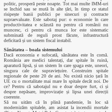
politic, prosperă peste noapte. Tot mai multe IMM-uri
se închid sau se mută în alte țări, în timp ce statul
risipește banii publici pe sinecuri și contracte
supraevaluate.
Este sabotaj pur: o economie în care
productivitatea e scăzută nu pentru că românii nu
muncesc, ci pentru că munca lor este sistematic
subminată de reguli prost făcute, infrastructură
deficitară și un sistem fiscal instabil.
Sănătatea – boala sistemului
Dacă economia e sufocată, sănătatea este în comă.
România are medici talentați, dar spitale în ruină,
aparatură lipsă, și un sistem în care șpaga este, uneori,
singura cale de supraviețuire. Construim spitale
regionale de peste 20 de ani. Nu există nicio țară în
UE cu o mortalitate mai mare în spitale decât noi. De
ce? Pentru că sabotajul nu e doar despre furt, ci și
despre nepăsare, improvizație și lipsa unei direcții
coerente.
Să nu uităm că în plină pandemie, în loc să
modernizăm spitalele, am asistat la incendii mortale