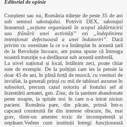
Editorial de opinie
Conștient sau nu, România trăiește de peste 35 de ani
sub semnul sabotajului. Potrivit DEX, sabotajul
înseamnă
„acțiune organizată în scopul zădărnicirii
sau frânării unei activități”
ori
„îndeplinirea
intenționat defectuoasă a unei îndatoriri”.
Dacă
privim cu onestitate la ce s-a întâmplat în această țară
de la Revoluție încoace, am putea spune că întreaga
noastră tranziție s-a desfășurat sub această umbrelă.
La nivel național și local, întâlnim zeci, poate chiar
sute de exemple. De la polițiști care ies la pensie la
doar 45 de ani, în plină forță de muncă, cu venituri de
invidiat, la generali prinși cu mii de tablouri ascunse în
subsoluri, precum cazul notoriu al fostului șef al
înzestrării armatei, gen. Zisu; de la șantiere abandonate
peste noapte, la spitale noi în care n-a intrat niciun
pacient. România pare, din păcate, prinsă într-o
capcană construită fie din interese obscure, fie, mai
grav, dintr-un amestec toxic de incompetență și
nepăsare.Vedem cum instituții întregi funcționează