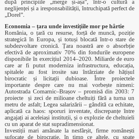
după principiile „merge și-așa”, într-o cultură a
neglijenței și a iresponsabilității, întruchipată perfect de
„Dorel”.
Economia – țara unde investițiile mor pe hârtie
România, o țară cu resurse, forță de muncă, poziție
strategică în Europa, și totuși blocată într-o stare de
subdezvoltare cronică. Țara noastră are o absorbție
efectivă de aproximativ 70% din fondurile europene
disponibile în exercițiul 2014–2020. Miliarde de euro
care ar fi putut moderniza infrastructura, educația,
spitalele au fost irosite sau întârziate de hățișul
birocratic și licitații dubioase. Între proiectele
importante despre care nu mai vorbește nimeni:
Autostrada Comarnic–Brașov – promisă din 2003: 7
proiecte
și zeci de milioane cheltui
ți
fără a turna un
metru de asfalt; Legea salarizării – gândită ca echitate,
aplicată ca haos: sporuri inventate, discrepanțe între
angajați ai aceleiași instituții, și o explozie de cheltuieli
cu un aparat de stat supradimensionat.
Investiții mari amânate la nesfârșit, firme românești
sufocate de birocrație, în timp ce altele, cu spate