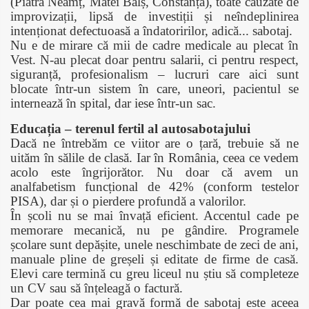
(Piatra Neamț, Matei Balș, Constanța), toate cauzate de
improvizații, lipsă de investiții și neîndeplinirea
intenționat defectuoasă a îndatoririlor, adică... sabotaj.
Nu e de mirare că mii de cadre medicale au plecat în
Vest. N-au plecat doar pentru salarii, ci pentru respect,
siguranță, profesionalism – lucruri care aici sunt
blocate într-un sistem în care, uneori, pacientul se
internează în spital, dar iese într-un sac.
Educația – terenul fertil al autosabotajului
Dacă ne întrebăm ce viitor are o țară, trebuie să ne
uităm în sălile de clasă. Iar în România, ceea ce vedem
acolo este îngrijorător. Nu doar că avem un
analfabetism funcțional de 42% (conform testelor
PISA), dar și o pierdere profundă a valorilor.
În școli nu se mai învață eficient. Accentul cade pe
memorare mecanică, nu pe gândire. Programele
școlare sunt depășite, unele neschimbate de zeci de ani,
manuale pline de greșeli și editate de firme de casă.
Elevi care termină cu greu liceul nu știu să completeze
un CV sau să înțeleagă o factură.
Dar poate cea mai gravă formă de sabotaj este aceea