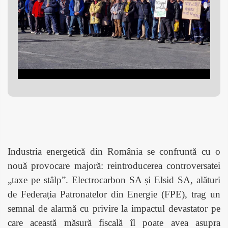
Industria energetică din România se confruntă cu o
nouă provocare majoră: reintroducerea controversatei
„taxe pe stâlp”. Electrocarbon SA și Elsid SA, alături
de Federația Patronatelor din Energie (FPE), trag un
semnal de alarmă cu privire la impactul devastator pe
care această măsură fiscală îl poate avea asupra