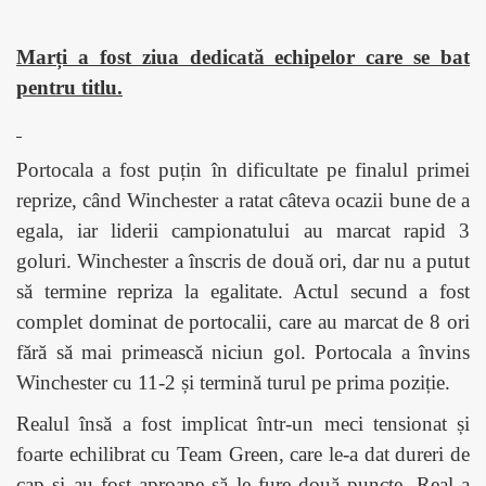
Marți a fost ziua dedicată echipelor care se bat
pentru titlu.
Portocala a fost puțin în dificultate pe finalul primei
reprize, când Winchester a ratat câteva ocazii bune de a
egala, iar liderii campionatului au marcat rapid 3
goluri. Winchester a înscris de două ori, dar nu a putut
să termine repriza la egalitate. Actul secund a fost
complet dominat de portocalii, care au marcat de 8 ori
fără să mai primească niciun gol. Portocala a învins
Winchester cu 11-2 și termină turul pe prima poziție.
Realul însă a fost implicat într-un meci tensionat și
foarte echilibrat cu Team Green, care le-a dat dureri de
cap și au fost aproape să le fure două puncte. Real a