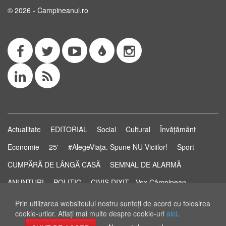
© 2026 - Campineanul.ro
Actualitate
EDITORIAL
Social
Cultural
Învățământ
Economie
25'
#AlegeViața. Spune NU Viciilor!
Sport
CUMPĂRĂ DE LÂNGĂ CASĂ
SEMNAL DE ALARMĂ
ANUNȚURI
POLITIC
CIVIS DIXIT - Vox Câmpinean
Știri...să știi!
Pastila de Sănătate
STUDIO ELECTORAL
Prin utilizarea websiteului nostru sunteţi de acord cu folosirea
cookie-urilor. Aflaţi mai multe despre cookie-uri
aici
.
RSS Feed