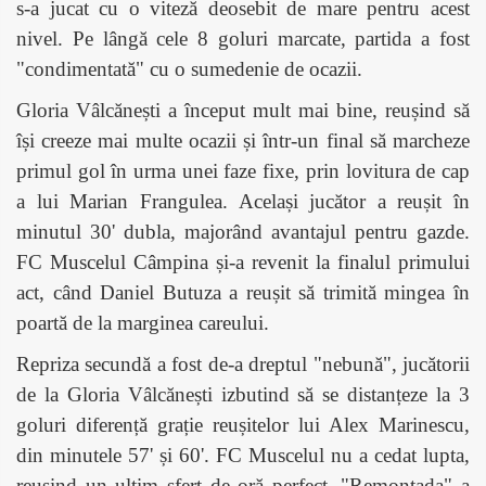
s-a jucat cu o viteză deosebit de mare pentru acest
nivel. Pe lângă cele 8 goluri marcate, partida a fost
"condimentată" cu o sumedenie de ocazii.
Gloria Vâlcănești a început mult mai bine, reușind să
își creeze mai multe ocazii și într-un final să marcheze
primul gol în urma unei faze fixe, prin lovitura de cap
a lui Marian Frangulea. Același jucător a reușit în
minutul 30' dubla, majorând avantajul pentru gazde.
FC Muscelul Câmpina și-a revenit la finalul primului
act, când Daniel Butuza a reușit să trimită mingea în
poartă de la marginea careului.
Repriza secundă a fost de-a dreptul "nebună", jucătorii
de la Gloria Vâlcănești izbutind să se distanțeze la 3
goluri diferență grație reușitelor lui Alex Marinescu,
din minutele 57' și 60'. FC Muscelul nu a cedat lupta,
reușind un ultim sfert de oră perfect. "Remontada" a