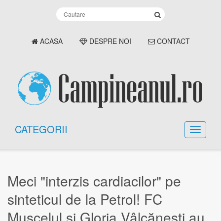
ACASA
DESPRE NOI
CONTACT
CATEGORII
Meci "interzis cardiacilor" pe
sinteticul de la Petrol! FC
Muscelul și Gloria Vâlcănești au