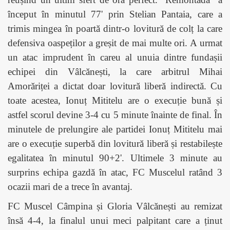
început în minutul 77' prin Stelian Pantaia, care a
trimis mingea în poartă dintr-o lovitură de colț la care
defensiva oaspeților a greșit de mai multe ori. A urmat
un atac imprudent în careu al unuia dintre fundașii
echipei din Vâlcănești, la care arbitrul Mihai
Amorăriței a dictat doar lovitură liberă indirectă. Cu
toate acestea, Ionuț Mititelu are o execuție bună și
astfel scorul devine 3-4 cu 5 minute înainte de final. În
minutele de prelungire ale partidei Ionuț Mititelu mai
are o execuție superbă din lovitură liberă și restabilește
egalitatea în minutul 90+2'. Ultimele 3 minute au
surprins echipa gazdă în atac, FC Muscelul ratând 3
ocazii mari de a trece în avantaj.
FC Muscel Câmpina și Gloria Vâlcănești au remizat
însă 4-4, la finalul unui meci palpitant care a ținut