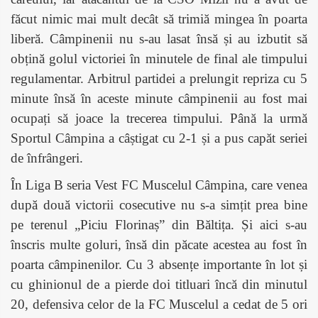
făcut nimic mai mult decât să trimiă mingea în poarta
liberă. Câmpinenii nu s-au lasat însă și au izbutit să
obțină golul victoriei în minutele de final ale timpului
regulamentar. Arbitrul partidei a prelungit repriza cu 5
minute însă în aceste minute câmpinenii au fost mai
ocupați să joace la trecerea timpului. Până la urmă
Sportul Câmpina a câștigat cu 2-1 și a pus capăt seriei
de înfrângeri.
În Liga B seria Vest FC Muscelul Câmpina, care venea
după două victorii cosecutive nu s-a simțit prea bine
pe terenul „Piciu Florinaș” din Băltița. Și aici s-au
înscris multe goluri, însă din păcate acestea au fost în
poarta câmpinenilor. Cu 3 absențe importante în lot și
cu ghinionul de a pierde doi titluari încă din minutul
20, defensiva celor de la FC Muscelul a cedat de 5 ori