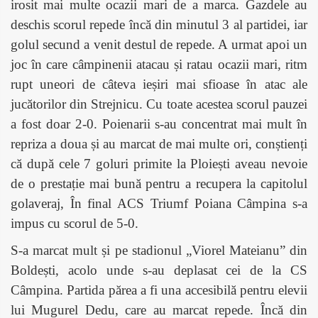
irosit mai multe ocazii mari de a marca. Gazdele au
deschis scorul repede încă din minutul 3 al partidei, iar
golul secund a venit destul de repede. A urmat apoi un
joc în care câmpinenii atacau și ratau ocazii mari, ritm
rupt uneori de câteva ieșiri mai sfioase în atac ale
jucătorilor din Strejnicu. Cu toate acestea scorul pauzei
a fost doar 2-0. Poienarii s-au concentrat mai mult în
repriza a doua și au marcat de mai multe ori, conștienți
că după cele 7 goluri primite la Ploiești aveau nevoie
de o prestație mai bună pentru a recupera la capitolul
golaveraj, În final ACS Triumf Poiana Câmpina s-a
impus cu scorul de 5-0.
S-a marcat mult și pe stadionul „Viorel Mateianu” din
Boldești, acolo unde s-au deplasat cei de la CS
Câmpina. Partida părea a fi una accesibilă pentru elevii
lui Mugurel Dedu, care au marcat repede. Încă din