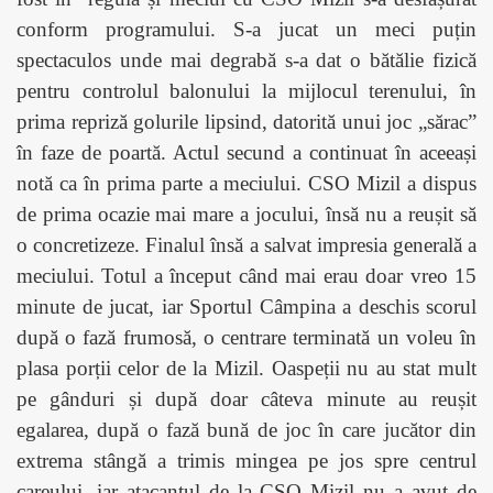
conform programului. S-a jucat un meci puțin
spectaculos unde mai degrabă s-a dat o bătălie fizică
pentru controlul balonului la mijlocul terenului, în
prima repriză golurile lipsind, datorită unui joc „sărac”
în faze de poartă. Actul secund a continuat în aceeași
notă ca în prima parte a meciului. CSO Mizil a dispus
de prima ocazie mai mare a jocului, însă nu a reușit să
o concretizeze. Finalul însă a salvat impresia generală a
meciului. Totul a început când mai erau doar vreo 15
minute de jucat, iar Sportul Câmpina a deschis scorul
după o fază frumosă, o centrare terminată un voleu în
plasa porții celor de la Mizil. Oaspeții nu au stat mult
pe gânduri și după doar câteva minute au reușit
egalarea, după o fază bună de joc în care jucător din
extrema stângă a trimis mingea pe jos spre centrul
careului, iar atacantul de la CSO Mizil nu a avut de