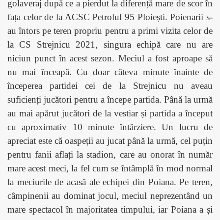
golaveraj după ce a pierdut la diferență mare de scor în
fața celor de la ACSC Petrolul 95 Ploiești. Poienarii s-
au întors pe teren propriu pentru a primi vizita celor de
la CS Strejnicu 2021, singura echipă care nu are
niciun punct în acest sezon. Meciul a fost aproape să
nu mai înceapă. Cu doar câteva minute înainte de
începerea partidei cei de la Strejnicu nu aveau
suficienți jucători pentru a începe partida. Până la urmă
au mai apărut jucători de la vestiar și partida a început
cu aproximativ 10 minute întârziere. Un lucru de
apreciat este că oaspeții au jucat până la urmă, cel puțin
pentru fanii aflați la stadion, care au onorat în număr
mare acest meci, la fel cum se întâmplă în mod normal
la meciurile de acasă ale echipei din Poiana. Pe teren,
câmpinenii au dominat jocul, meciul neprezentând un
mare spectacol în majoritatea timpului, iar Poiana a și