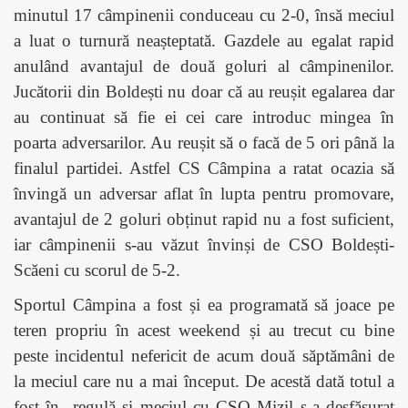
minutul 17 câmpinenii conduceau cu 2-0, însă meciul
a luat o turnură neașteptată. Gazdele au egalat rapid
anulând avantajul de două goluri al câmpinenilor.
Jucătorii din Boldești nu doar că au reușit egalarea dar
au continuat să fie ei cei care introduc mingea în
poarta adversarilor. Au reușit să o facă de 5 ori până la
finalul partidei. Astfel CS Câmpina a ratat ocazia să
învingă un adversar aflat în lupta pentru promovare,
avantajul de 2 goluri obținut rapid nu a fost suficient,
iar câmpinenii s-au văzut învinși de CSO Boldești-
Scăeni cu scorul de 5-2.
Sportul Câmpina a fost și ea programată să joace pe
teren propriu în acest weekend și au trecut cu bine
peste incidentul nefericit de acum două săptămâni de
la meciul care nu a mai început. De acestă dată totul a
fost în
regulă și meciul cu CSO Mizil s-a desfășurat