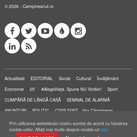
© 2026 - Campineanul.ro
Actualitate
EDITORIAL
Social
Cultural
Învățământ
Economie
25'
#AlegeViața. Spune NU Viciilor!
Sport
CUMPĂRĂ DE LÂNGĂ CASĂ
SEMNAL DE ALARMĂ
ANUNȚURI
POLITIC
CIVIS DIXIT - Vox Câmpinean
Știri...să știi!
Pastila de Sănătate
STUDIO ELECTORAL
Prin utilizarea websiteului nostru sunteţi de acord cu folosirea
cookie-urilor. Aflaţi mai multe despre cookie-uri
aici
.
RSS Feed