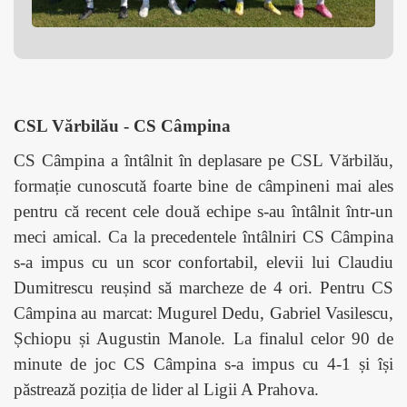
CSL Vărbilău - CS Câmpina
CS Câmpina a întâlnit în deplasare pe CSL Vărbilău,
formație cunoscută foarte bine de câmpineni mai ales
pentru că recent cele două echipe s-au întâlnit într-un
meci amical. Ca la precedentele întâlniri CS Câmpina
s-a impus cu un scor confortabil, elevii lui Claudiu
Dumitrescu reușind să marcheze de 4 ori. Pentru CS
Câmpina au marcat: Mugurel Dedu, Gabriel Vasilescu,
Șchiopu și Augustin Manole. La finalul celor 90 de
minute de joc CS Câmpina s-a impus cu 4-1 și își
păstrează poziția de lider al Ligii A Prahova.