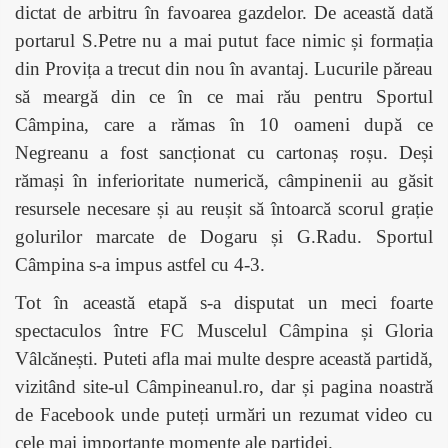
dictat de arbitru în favoarea gazdelor. De această dată
portarul S.Petre nu a mai putut face nimic și formația
din Provița a trecut din nou în avantaj. Lucurile păreau
să meargă din ce în ce mai rău pentru Sportul
Câmpina, care a rămas în 10 oameni după ce
Negreanu a fost sancționat cu cartonaș roșu. Deși
rămași în inferioritate numerică, câmpinenii au găsit
resursele necesare și au reușit să întoarcă scorul grație
golurilor marcate de Dogaru și G.Radu. Sportul
Câmpina s-a impus astfel cu 4-3.
Tot în această etapă s-a disputat un meci foarte
spectaculos între FC Muscelul Câmpina și Gloria
Vâlcănești. Puteti afla mai multe despre această partidă,
vizitând site-ul Câmpineanul.ro, dar și pagina noastră
de Facebook unde puteți urmări un rezumat video cu
cele mai importante momente ale partidei.